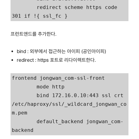
        redirect scheme https code 
301 if !{ ssl_fc }
프런트앤드를 추가한다.
bind : 외부에서 접근하는 아이피 (공인아이피)
redirect : https 포트로 리다이렉트한다.
frontend jongwan_com-ssl-front

        mode http

        bind 172.16.0.10:443 ssl crt 
/etc/haproxy/ssl/_wildcard_jongwan_co
m.pem

        default_backend jongwan_com-
backend