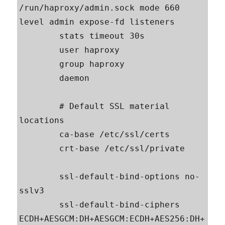
/run/haproxy/admin.sock mode 660 
level admin expose-fd listeners

        stats timeout 30s

        user haproxy

        group haproxy

        daemon

        # Default SSL material 
locations

        ca-base /etc/ssl/certs

        crt-base /etc/ssl/private

        ssl-default-bind-options no-
sslv3

        ssl-default-bind-ciphers 
ECDH+AESGCM:DH+AESGCM:ECDH+AES256:DH+