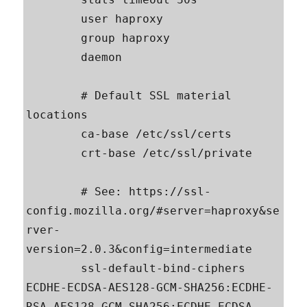
        user haproxy

        group haproxy

        daemon

        # Default SSL material 
locations

        ca-base /etc/ssl/certs

        crt-base /etc/ssl/private

        # See: https://ssl-
config.mozilla.org/#server=haproxy&se
rver-
version=2.0.3&config=intermediate

        ssl-default-bind-ciphers 
ECDHE-ECDSA-AES128-GCM-SHA256:ECDHE-
RSA-AES128-GCM-SHA256:ECDHE-ECDSA-