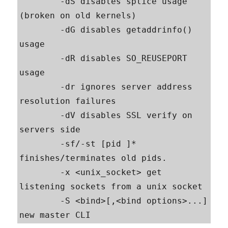
        -dS disables splice usage 
(broken on old kernels)

        -dG disables getaddrinfo() 
usage

        -dR disables SO_REUSEPORT 
usage

        -dr ignores server address 
resolution failures

        -dV disables SSL verify on 
servers side

        -sf/-st [pid ]* 
finishes/terminates old pids.

        -x <unix_socket> get 
listening sockets from a unix socket

        -S <bind>[,<bind options>...] 
new master CLI