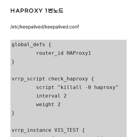
HAPROXY 1번노드
/etc/keepalived/keepalived.conf
global_defs {

        router_id HAProxy1

}

vrrp_script check_haproxy {

        script "killall -0 haproxy"

        interval 2

        weight 2

}

vrrp_instance VIS_TEST {
