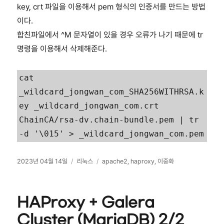
key, crt 파일을 이용해서 pem 형식의 인증서를 만드는 방법
이다.
합친파일에서 ^M 문자열이 있을 경우 오류가 나기 때문에 tr
명령을 이용해서 삭제해준다.
cat 
_wildcard_jongwan_com_SHA256WITHRSA.k
ey _wildcard_jongwan_com.crt 
ChainCA/rsa-dv.chain-bundle.pem | tr 
-d '\015' > _wildcard_jongwan_com.pem
작
카
태
2023년 04월 14일
리눅스
apache2
,
haproxy
,
이중화
성
테
그
일
고
자
리
HAProxy + Galera
Cluster (MariaDB) 2/2