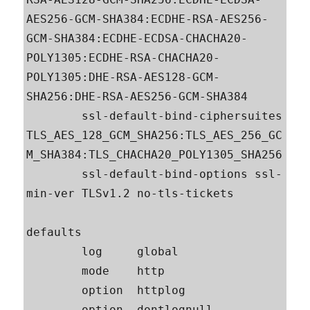
AES256-GCM-SHA384:ECDHE-RSA-AES256-
GCM-SHA384:ECDHE-ECDSA-CHACHA20-
POLY1305:ECDHE-RSA-CHACHA20-
POLY1305:DHE-RSA-AES128-GCM-
SHA256:DHE-RSA-AES256-GCM-SHA384

        ssl-default-bind-ciphersuites 
TLS_AES_128_GCM_SHA256:TLS_AES_256_GC
M_SHA384:TLS_CHACHA20_POLY1305_SHA256

        ssl-default-bind-options ssl-
min-ver TLSv1.2 no-tls-tickets

defaults

        log     global

        mode    http

        option  httplog

        option  dontlognull
