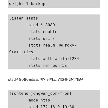
weight 1 backup
listen stats

        bind *:8080

        stats enable

        stats uri /

        stats realm HAProxy\ 
Statistics

        stats auth admin:1234

        stats refresh 5s
stat은 8080포트로 바인딩하고 암호를 설정해준다.
frontend jongwan_com-front

        mode http

        bind 172.16.0.10:80
