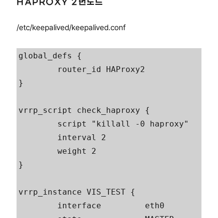
HAPROXY 2번노드
/etc/keepalived/keepalived.conf
global_defs {

        router_id HAProxy2

}

vrrp_script check_haproxy {

        script "killall -0 haproxy"

        interval 2

        weight 2

}

vrrp_instance VIS_TEST {

        interface         eth0
