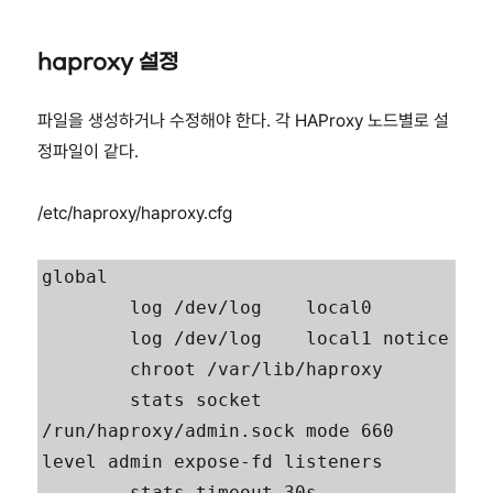
haproxy 설정
파일을 생성하거나 수정해야 한다. 각 HAProxy 노드별로 설
정파일이 같다.
/etc/haproxy/haproxy.cfg
global

        log /dev/log    local0

        log /dev/log    local1 notice

        chroot /var/lib/haproxy

        stats socket 
/run/haproxy/admin.sock mode 660 
level admin expose-fd listeners

        stats timeout 30s
