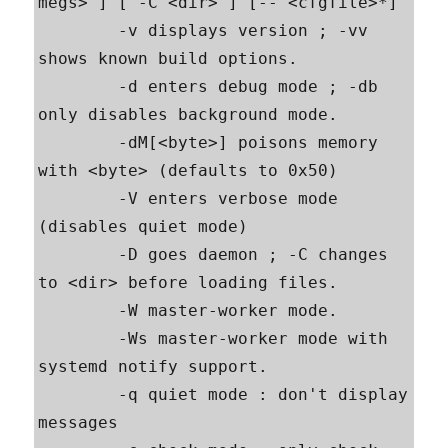
megs> ] [ -C <dir> ] [-- <cfgfile>*]

        -v displays version ; -vv 
shows known build options.

        -d enters debug mode ; -db 
only disables background mode.

        -dM[<byte>] poisons memory 
with <byte> (defaults to 0x50)

        -V enters verbose mode 
(disables quiet mode)

        -D goes daemon ; -C changes 
to <dir> before loading files.

        -W master-worker mode.

        -Ws master-worker mode with 
systemd notify support.

        -q quiet mode : don't display 
messages
