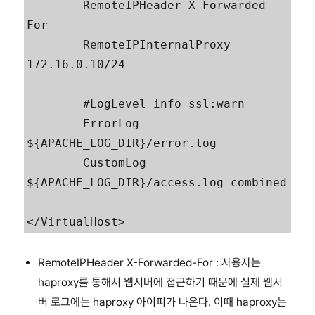
        RemoteIPHeader X-Forwarded-
For

        RemoteIPInternalProxy 
172.16.0.10/24

        #LogLevel info ssl:warn

        ErrorLog 
${APACHE_LOG_DIR}/error.log

        CustomLog 
${APACHE_LOG_DIR}/access.log combined

RemoteIPHeader X-Forwarded-For : 사용자는
haproxy를 통해서 웹서버에 접근하기 때문에 실제 웹서
버 로그에는 haproxy 아이피가 나온다. 이때 haproxy는