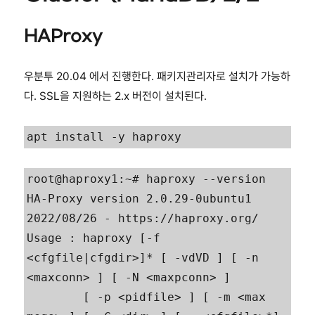
HAProxy
우분투 20.04 에서 진행한다. 패키지관리자로 설치가 가능하
다. SSL을 지원하는 2.x 버전이 설치된다.
apt install -y haproxy
root@haproxy1:~# haproxy --version

HA-Proxy version 2.0.29-0ubuntu1 
2022/08/26 - https://haproxy.org/

Usage : haproxy [-f 
<cfgfile|cfgdir>]* [ -vdVD ] [ -n 
<maxconn> ] [ -N <maxpconn> ]

        [ -p <pidfile> ] [ -m <max 