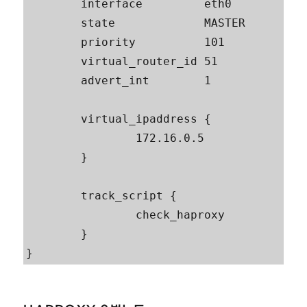
        interface         eth0

        state             MASTER

        priority          101

        virtual_router_id 51

        advert_int        1

        virtual_ipaddress {

                172.16.0.5

        }

        track_script {

                check_haproxy

        }
