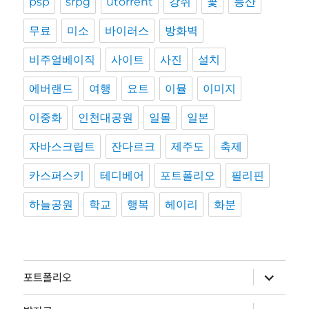
psp
srpg
utorrent
강쥐
꽃
등산
무료
미소
바이러스
방화벽
비주얼베이직
사이트
사진
설치
에버랜드
여행
요트
이뮬
이미지
이중화
인천대공원
일몰
일본
자바스크립트
잔다르크
제주도
축제
카스퍼스키
테디베어
포트폴리오
필리핀
하늘공원
학교
행복
헤이리
화분
하
포트폴리오
위
메
뉴
하