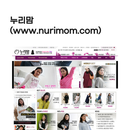
일
고
웹
자
리
(www.maroow
누리맘
(www.nurimom.com)