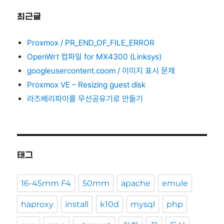
최근글
Proxmox / PR_END_OF_FILE_ERROR
OpenWrt 컴파일 for MX4300 (Linksys)
googleusercontent.coom / 이미지 표시 문제
Proxmox VE – Resizing guest disk
라즈베리파이를 무선공유기로 만들기
태그
16-45mm F4
50mm
apache
emule
haproxy
install
k10d
mysql
php