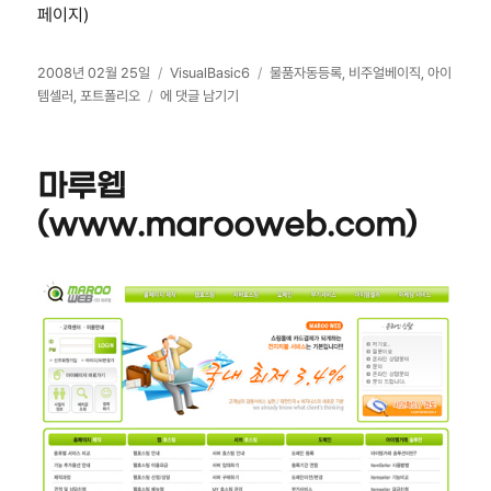
페이지)
작
카
태
2008년 02월 25일
VisualBasic6
물품자동등록
,
비주얼베이직
,
아이
성
물
테
그
템셀러
,
포트폴리오
에 댓글 남기기
일
품
고
자
자
리
동
마루웹
등
록
(www.marooweb.com)
기
–
아
이
템
셀
러