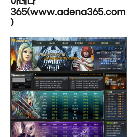
아데나
(www.item
365(www.adena365.com
)