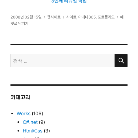
3번째 리뉴얼 작업
작
카
태
아
2008년 02월 15일
웹사이트
사이트
,
아데나365
,
포트폴리오
에
성
테
그
데
댓글 남기기
일
고
나
자
리
365(www.
검
검
색
색:
카테고리
Works
(109)
C#.net
(9)
Html/Css
(3)