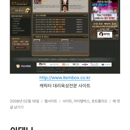
http://www.itembox.co.kr
캐릭터 대리육성전문 사이트
작
카
태
아
2008년 02월 16일
웹사이트
사이트
,
아이템박스
,
포트폴리오
에 댓
성
테
그
이
글 남기기
일
고
템
자
리
박
스