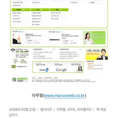
마루웹(
www.marooweb.co.kr
)
작
카
태
마
2008년 02월 21일
웹사이트
마루웹
,
사이트
,
포트폴리오
에 댓글
성
테
그
루
남기기