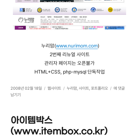
누리맘(
www.nurimom.com
)
2번째 리뉴얼 사이트
관리자 페이지는 오픈불가
HTML+CSS, php-mysql 단독작업
작
카
태
누
2008년 02월 18일
웹사이트
누리맘
,
사이트
,
포트폴리오
에 댓글
성
테
그
리
남기기
일
고
맘
자
리
(www.nurimo
아이템박스
(www.itembox.co.kr)