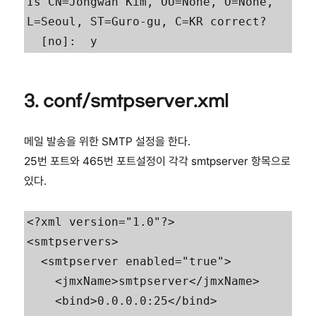
Is CN=Jongwan Kim, OU=None, O=None, 
L=Seoul, ST=Guro-gu, C=KR correct?

3. conf/smtpserver.xml
메일 발송을 위한 SMTP 설정을 한다.
25번 포트와 465번 포트설정이 각각 smtpserver 항목으로
있다.
<?xml version="1.0"?>

<smtpservers>

  <smtpserver enabled="true">

    <jmxName>smtpserver</jmxName>

    <bind>0.0.0.0:25</bind>
