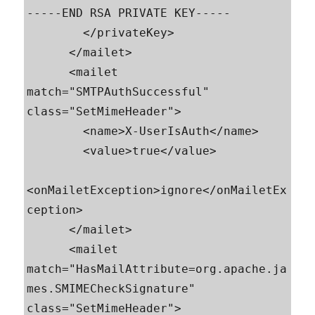
-----END RSA PRIVATE KEY-----

        </privateKey>

      </mailet>

      <mailet 
match="SMTPAuthSuccessful" 
class="SetMimeHeader">

        <name>X-UserIsAuth</name>

        <value>true</value>

<onMailetException>ignore</onMailetEx
ception>

      </mailet>

      <mailet 
match="HasMailAttribute=org.apache.ja
mes.SMIMECheckSignature" 
class="SetMimeHeader">
