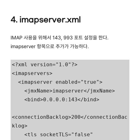
4. imapserver.xml
IMAP 사용을 위해서 143, 993 포트 설정을 한다.
imapserver 항목으로 추가가 가능하다.
<?xml version="1.0"?>

<imapservers>

  <imapserver enabled="true">

    <jmxName>imapserver</jmxName>

    <bind>0.0.0.0:143</bind>

<connectionBacklog>200</connectionBac
klog>

    <tls socketTLS="false" 