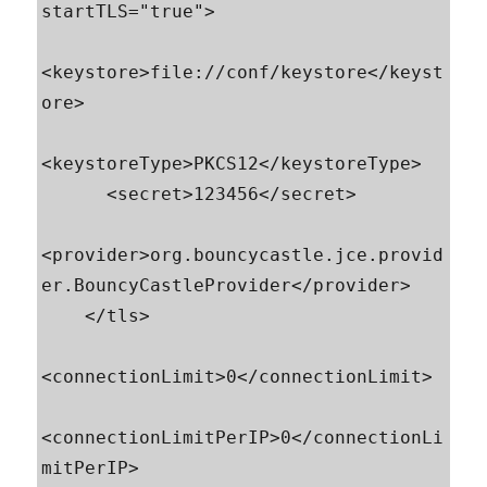
startTLS="true">

<keystore>file://conf/keystore</keyst
ore>

<keystoreType>PKCS12</keystoreType>

      <secret>123456</secret>

<provider>org.bouncycastle.jce.provid
er.BouncyCastleProvider</provider>

    </tls>

<connectionLimit>0</connectionLimit>

<connectionLimitPerIP>0</connectionLi
mitPerIP>
