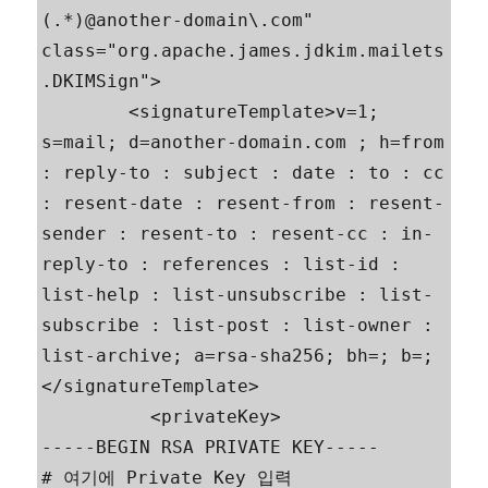
(.*)@another-domain\.com" 
class="org.apache.james.jdkim.mailets
.DKIMSign">

        <signatureTemplate>v=1; 
s=mail; d=another-domain.com ; h=from 
: reply-to : subject : date : to : cc 
: resent-date : resent-from : resent-
sender : resent-to : resent-cc : in-
reply-to : references : list-id : 
list-help : list-unsubscribe : list-
subscribe : list-post : list-owner : 
list-archive; a=rsa-sha256; bh=; b=;
</signatureTemplate>

          <privateKey>

-----BEGIN RSA PRIVATE KEY-----

# 여기에 Private Key 입력
