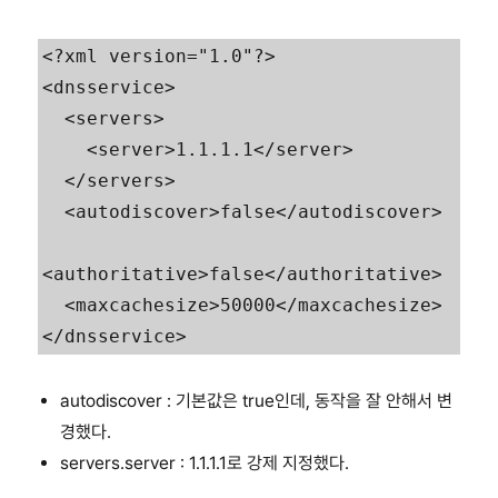
<?xml version="1.0"?>

<dnsservice>

  <servers>

    <server>1.1.1.1</server>

  </servers>

  <autodiscover>false</autodiscover>

<authoritative>false</authoritative>

  <maxcachesize>50000</maxcachesize>

</dnsservice>
autodiscover : 기본값은 true인데, 동작을 잘 안해서 변
경했다.
servers.server : 1.1.1.1로 강제 지정했다.