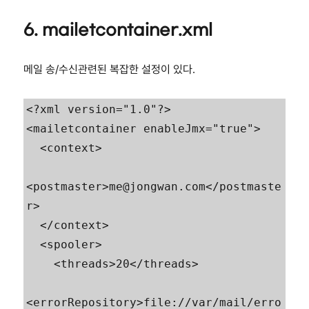
6. mailetcontainer.xml
메일 송/수신관련된 복잡한 설정이 있다.
<?xml version="1.0"?>

<mailetcontainer enableJmx="true">

  <context>

<postmaster>me@jongwan.com</postmaste
r>

  </context>

  <spooler>

    <threads>20</threads>

<errorRepository>file://var/mail/erro