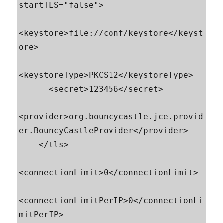
startTLS="false">

<keystore>file://conf/keystore</keyst
ore>

<keystoreType>PKCS12</keystoreType>

      <secret>123456</secret>

<provider>org.bouncycastle.jce.provid
er.BouncyCastleProvider</provider>

    </tls>

<connectionLimit>0</connectionLimit>

<connectionLimitPerIP>0</connectionLi
mitPerIP>
