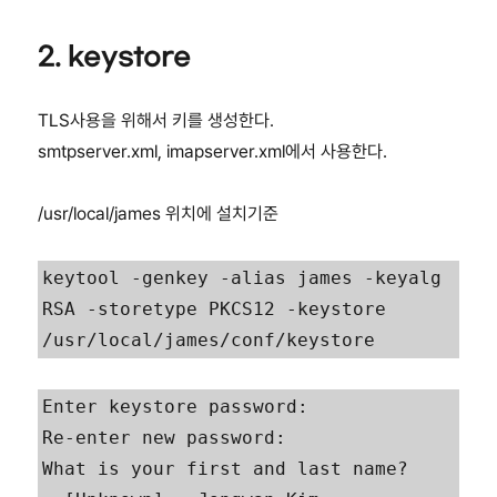
2. keystore
TLS사용을 위해서 키를 생성한다.
smtpserver.xml, imapserver.xml에서 사용한다.
/usr/local/james 위치에 설치기준
keytool -genkey -alias james -keyalg 
RSA -storetype PKCS12 -keystore 
/usr/local/james/conf/keystore
Enter keystore password: 

Re-enter new password:

What is your first and last name?
