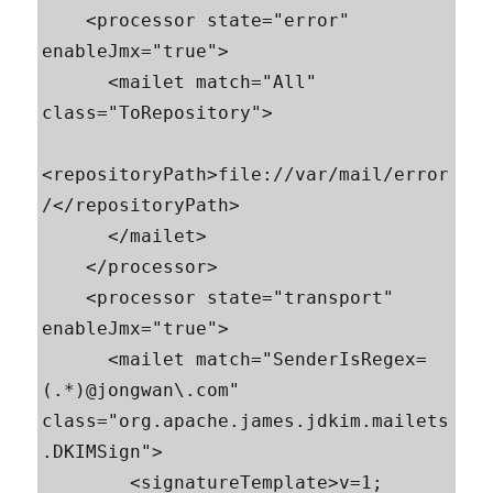
    <processor state="error" 
enableJmx="true">

      <mailet match="All" 
class="ToRepository">

<repositoryPath>file://var/mail/error
/</repositoryPath>

      </mailet>

    </processor>

    <processor state="transport" 
enableJmx="true">

      <mailet match="SenderIsRegex=
(.*)@jongwan\.com" 
class="org.apache.james.jdkim.mailets
.DKIMSign">

        <signatureTemplate>v=1; 