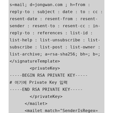
s=mail; d=jongwan.com ; h=from : 
reply-to : subject : date : to : cc : 
resent-date : resent-from : resent-
sender : resent-to : resent-cc : in-
reply-to : references : list-id : 
list-help : list-unsubscribe : list-
subscribe : list-post : list-owner : 
list-archive; a=rsa-sha256; bh=; b=;
</signatureTemplate>

        <privateKey>

-----BEGIN RSA PRIVATE KEY-----

# 여기에 Private Key 입력

-----END RSA PRIVATE KEY-----

        </privateKey>

      </mailet>

      <mailet match="SenderIsRegex=