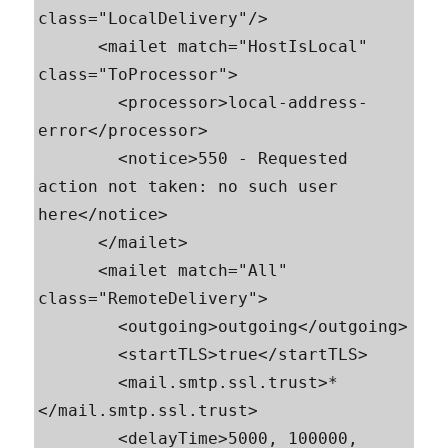
class="LocalDelivery"/>

      <mailet match="HostIsLocal" 
class="ToProcessor">

        <processor>local-address-
error</processor>

        <notice>550 - Requested 
action not taken: no such user 
here</notice>

      </mailet>

      <mailet match="All" 
class="RemoteDelivery">

        <outgoing>outgoing</outgoing>

        <startTLS>true</startTLS>

        <mail.smtp.ssl.trust>*
</mail.smtp.ssl.trust>

        <delayTime>5000, 100000, 