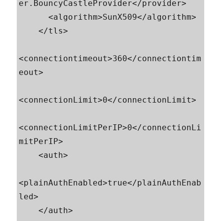
er.BouncyCastleProvider</provider>

      <algorithm>SunX509</algorithm>

    </tls>

<connectiontimeout>360</connectiontim
eout>

<connectionLimit>0</connectionLimit>

<connectionLimitPerIP>0</connectionLi
mitPerIP>

    <auth>

<plainAuthEnabled>true</plainAuthEnab
led>

    </auth>
