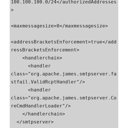
100.100.100.0/24</authorizedAddresses
>

<maxmessagesize>0</maxmessagesize>

<addressBracketsEnforcement>true</add
ressBracketsEnforcement>

    <handlerchain>

      <handler 
class="org.apache.james.smtpserver.fa
stfail.ValidRcptHandler"/>

      <handler 
class="org.apache.james.smtpserver.Co
reCmdHandlerLoader"/>       

    </handlerchain>           

  </smtpserver>
