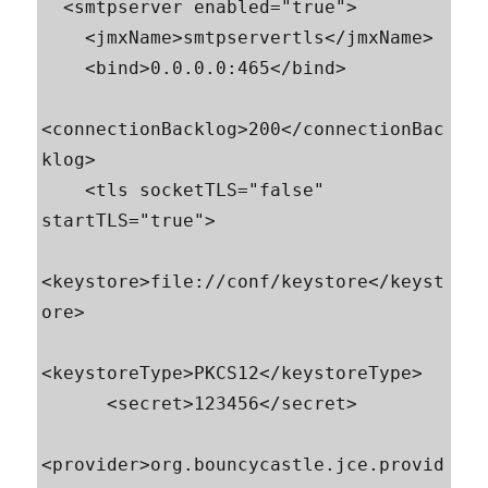
  <smtpserver enabled="true">

    <jmxName>smtpservertls</jmxName>

    <bind>0.0.0.0:465</bind>

<connectionBacklog>200</connectionBac
klog>

    <tls socketTLS="false" 
startTLS="true">

<keystore>file://conf/keystore</keyst
ore>

<keystoreType>PKCS12</keystoreType>

      <secret>123456</secret>

<provider>org.bouncycastle.jce.provid