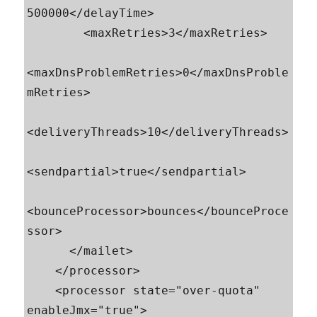
500000</delayTime>

        <maxRetries>3</maxRetries>

<maxDnsProblemRetries>0</maxDnsProble
mRetries>

<deliveryThreads>10</deliveryThreads>

<sendpartial>true</sendpartial>

<bounceProcessor>bounces</bounceProce
ssor>

      </mailet>

    </processor>

    <processor state="over-quota" 
enableJmx="true">
