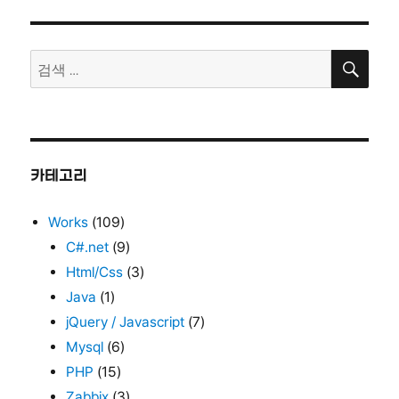
자
리
크
합
검
성
검
색
레
색:
시
피
–
공
격
카테고리
스
킬
Works
(109)
C#.net
(9)
Html/Css
(3)
Java
(1)
jQuery / Javascript
(7)
Mysql
(6)
PHP
(15)
Zabbix
(3)