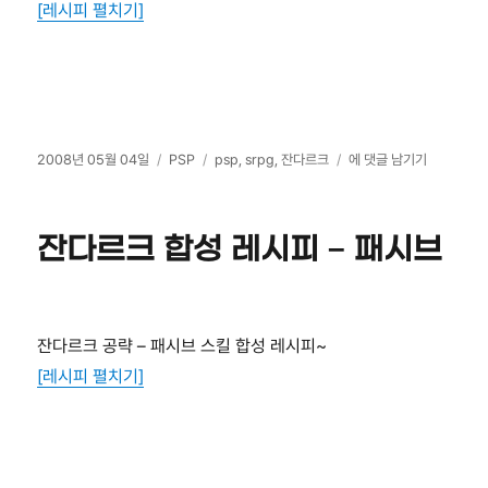
[레시피 펼치기]
스
테
이
터
스
작
카
태
잔
2008년 05월 04일
PSP
psp
,
srpg
,
잔다르크
에 댓글 남기기
성
테
그
다
일
고
르
자
리
크
잔다르크 합성 레시피 – 패시브
합
성
레
시
피
잔다르크 공략 – 패시브 스킬 합성 레시피~
–
[레시피 펼치기]
마
법