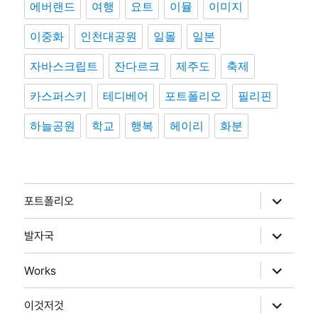
에버랜드
여행
요트
이뮬
이미지
이중화
인천대공원
일몰
일본
자바스크립트
잔다르크
제주도
축제
카스퍼스키
테디베어
포트폴리오
필리핀
하늘공원
학교
행복
헤이리
화분
하
포트폴리오
위
메
뉴
하
발자국
확
위
장
메
뉴
하
Works
확
위
장
메
뉴
하
이것저것
확
위