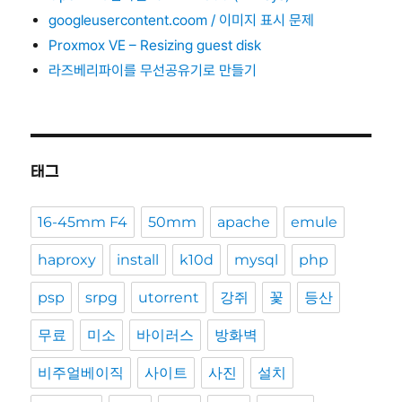
googleusercontent.coom / 이미지 표시 문제
Proxmox VE – Resizing guest disk
라즈베리파이를 무선공유기로 만들기
태그
16-45mm F4
50mm
apache
emule
haproxy
install
k10d
mysql
php
psp
srpg
utorrent
강쥐
꽃
등산
무료
미소
바이러스
방화벽
비주얼베이직
사이트
사진
설치