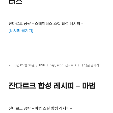
터스
잔다르크 공략 – 스테이터스 스킬 합성 레시피~
[레시피 펼치기]
작
카
태
잔
2008년 05월 04일
PSP
psp
,
srpg
,
잔다르크
에 댓글 남기기
성
테
그
다
일
고
르
자
리
크
잔다르크 합성 레시피 – 마법
합
성
레
시
피
잔다르크 공략 – 마법 스킬 합성 레시피~
–