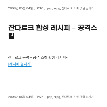
작
카
태
잔
2008년 05월 04일
PSP
psp
,
srpg
,
잔다르크
에 댓글 남기기
성
테
그
다
일
고
르
자
리
크
잔다르크 합성 레시피 – 공격스
합
성
킬
레
시
피
–
잔다르크 공략 – 공격 스킬 합성 레시피~
패
시
[레시피 펼치기]
브
작
카
태
잔
2008년 05월 04일
PSP
psp
,
srpg
,
잔다르크
에 댓글 남기기
성
테
그
다
일
고
르