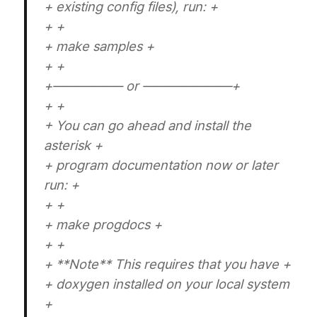
+ existing config files), run: +
+ +
+ make samples +
+ +
+—————– or ———————+
+ +
+ You can go ahead and install the
asterisk +
+ program documentation now or later
run: +
+ +
+ make progdocs +
+ +
+ **Note** This requires that you have +
+ doxygen installed on your local system
+