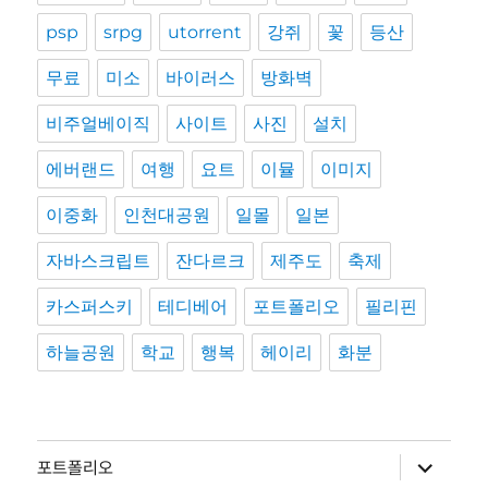
psp
srpg
utorrent
강쥐
꽃
등산
무료
미소
바이러스
방화벽
비주얼베이직
사이트
사진
설치
에버랜드
여행
요트
이뮬
이미지
이중화
인천대공원
일몰
일본
자바스크립트
잔다르크
제주도
축제
카스퍼스키
테디베어
포트폴리오
필리핀
하늘공원
학교
행복
헤이리
화분
하
포트폴리오
위