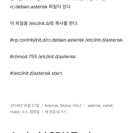
rc.debian.asterisk 파일이 있다
이 파일을 /etc/init.d/로 복사를 한다.
#cp contrib/init.d/rc.debian.asterisk /etc/init.d/asterisk
#chmod 755 /etc/init.d/asterisk
#/etc/init.d/asterisk start
작
카
태
2014년 10월 27일
Asterisk
,
Works
,
리눅스
asterisk
,
install
,
성
테
asterisk
그
make
,
소스
,
컴파일
에 댓글 남기기
일
고
11.7.0
자
리
소
스