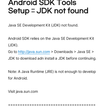
Android SDK Tools
컴
파
Setup :: JDK not found
일
및
라
Java SE Development Kit (JDK) not found.
이
브
러
Android SDK relies on the Java SE Development Kit
리
(JDK).
설
Go to
http://java.sun.com
> Downloads > Java SE >
치
등
JDK to download adn install a JDK before continuing.
Note: A Java Runtime (JRE) is not enough to develop
for Android.
Visit java.sun.com
=====================================