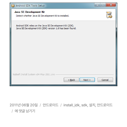
작
카
태
2011년 06월 20일
안드로이드
install
,
jdk
,
sdk
,
설치
,
안드로이드
성
Android
테
그
에 댓글 남기기
일
SDK
고
자
Tools
리