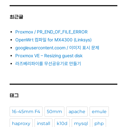
최근글
Proxmox / PR_END_OF_FILE_ERROR
OpenWrt 컴파일 for MX4300 (Linksys)
googleusercontent.coom / 이미지 표시 문제
Proxmox VE – Resizing guest disk
라즈베리파이를 무선공유기로 만들기
태그
16-45mm F4
50mm
apache
emule
haproxy
install
k10d
mysql
php