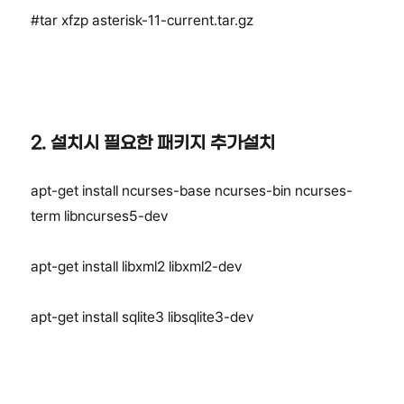
#tar xfzp asterisk-11-current.tar.gz
2. 설치시 필요한 패키지 추가설치
apt-get install ncurses-base ncurses-bin ncurses-
term libncurses5-dev
apt-get install libxml2 libxml2-dev
apt-get install sqlite3 libsqlite3-dev