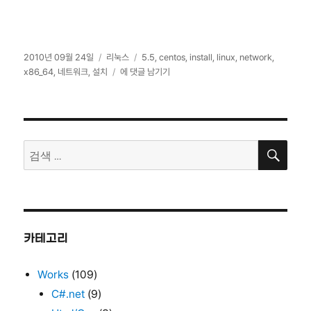
작
카
태
2010년 09월 24일
리눅스
5.5
,
centos
,
install
,
linux
,
network
,
성
테
CentOS
그
x86_64
,
네트워크
,
설치
에 댓글 남기기
일
고
5.5
자
리
네
트
워
검
크
검
색
설
색:
치
카테고리
Works
(109)
C#.net
(9)