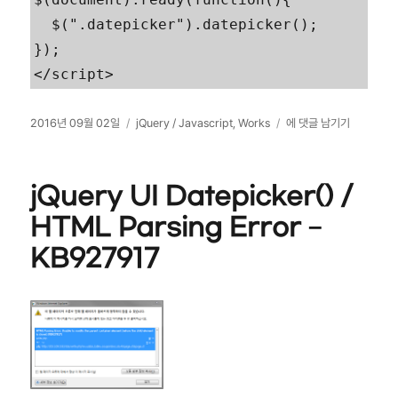
  $(".datepicker").datepicker();

});

</script>
작
카
jquery
2016년 09월 02일
jQuery / Javascript
,
Works
에 댓글 남기기
성
테
datepicker
일
고
한
자
리
글
jQuery UI Datepicker() /
화
HTML Parsing Error –
KB927917