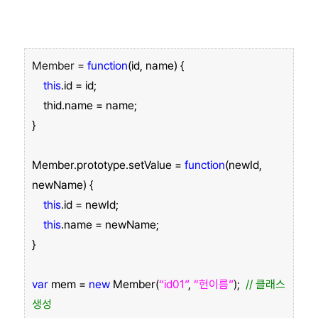
Member =
function
(id, name) {
this
.id = id;
thid.name = name;
}
Member.prototype.setValue =
function
(newId,
newName) {
this
.id = newId;
this
.name = newName;
}
var
mem =
new
Member(
“id01”
,
“헌이름”
);
// 클래스
생성