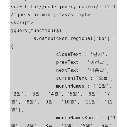
src="http://code.jquery.com/ui/1.12.1
/jquery-ui.min.js"></script>

<script>

jQuery(function($) {

	$.datepicker.regional['ko'] = 
{

		closeText : '닫기',

		prevText : '이전달',

		nextText : '다음달',

		currentText : '오늘',

		monthNames : ['1월', 
'2월', '3월', '4월', '5월', '6월', '7
월', '8월', '9월', '10월', '11월', '12
월'],

		monthNamesShort : ['1
월', '2월', '3월', '4월', '5월', '6월', 