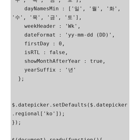
    dayNamesMin : ['일', '월', '화', 
'수', '목', '금', '토'],

    weekHeader : 'Wk',

    dateFormat : 'yy-mm-dd (DD)',

    firstDay : 0,

    isRTL : false,

    showMonthAfterYear : true,

    yearSuffix : '년'

  };

$.datepicker.setDefaults($.datepicker
.regional['ko']);

});

$(document).ready(function(){
