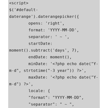
<script>

$('#default-
daterange').daterangepicker({

	opens: 'right',

	format: 'YYYY-MM-DD',

	separator: ' ~ ',

	startDate: 
moment().subtract('days', 7),

	endDate: moment(),

	minDate: '<?php echo date("Y-
m-d", strtotime("-3 year")) ?>',

	maxDate: '<?php echo date("Y-
m-d") ?>',

	locale: {

        "format": "YYYY-MM-DD",

        "separator": " ~ ",
