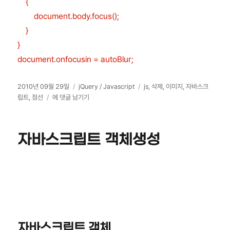
{
document.body.focus();
}
}
document.onfocusin = autoBlur;
작
카
태
2010년 09월 29일
jQuery / Javascript
js
,
삭제
,
이미지
,
자바스크
성
이
테
그
립트
,
점선
에 댓글 남기기
일
미
고
자
지
리
클
자바스크립트 객체생성
릭
시
점
선
안
나
오
게
자바스크립트 객체
하