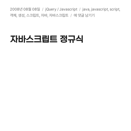
작
카
태
2008년 08월 08일
jQuery / Javascript
java
,
javascript
,
script
,
성
테
자
그
객체
,
생성
,
스크립트
,
자바
,
자바스크립트
에 댓글 남기기
일
고
바
자
리
스
크
자바스크립트 정규식
립
트
객
체
생
성