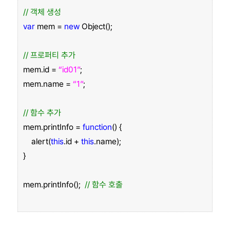
// 객체 생성
var
mem =
new
Object();
// 프로퍼티 추가
mem.id =
“id01”
;
mem.name =
“1”
;
// 함수 추가
mem.printInfo =
function
() {
alert(
this
.id +
this
.name);
}
mem.printInfo();
// 함수 호출