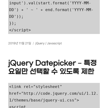
input').val(start.format('YYYY-MM-
DD') + ' ~ ' + end.format('YYYY-MM-
DD'));

});

</script>
작
카
2019년 11월 21일
jQuery / Javascript
성
테
일
고
자
리
jQuery Datepicker – 특정
요일만 선택할 수 있도록 제한
<link rel="stylesheet" 
href="http://code.jquery.com/ui/1.12.
1/themes/base/jquery-ui.css">

<script 