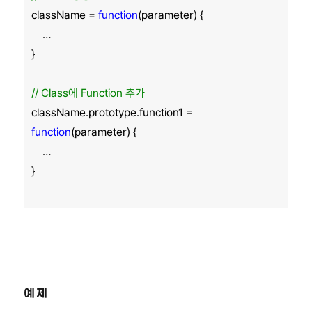
className =
function
(parameter) {
…
}
// Class에 Function 추가
className.prototype.function1 =
function
(parameter) {
…
}
예제