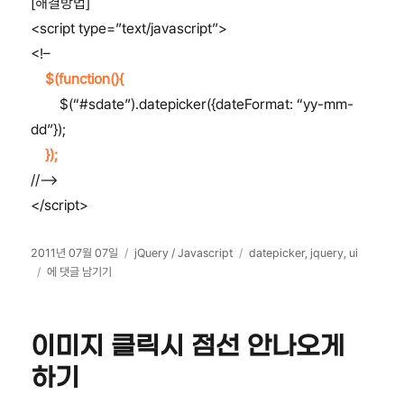
[해결방법]
<script type=”text/javascript”>
<!–
$(function(){
$(“#sdate”).datepicker({dateFormat: “yy-mm-
dd”});
});
//–>
</script>
작
카
태
2011년 07월 07일
jQuery / Javascript
datepicker
,
jquery
,
ui
성
jQuery
테
그
에 댓글 남기기
일
UI
고
자
Datepicker()
리
/
이미지 클릭시 점선 안나오게
HTML
Parsing
하기
Error
–