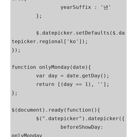
		yearSuffix : '년'

	};

	$.datepicker.setDefaults($.da
tepicker.regional['ko']);

});

function onlyMonday(date){

	var day = date.getDay();

	return [(day == 1), ''];

};

$(document).ready(function(){

	$(".datepicker").datepicker({

		beforeShowDay: 
onlyMonday
