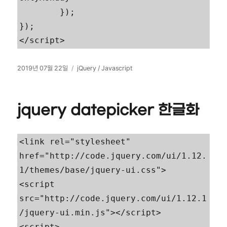
	});

});

</script>
작
카
2019년 07월 22일
jQuery / Javascript
성
테
일
고
자
리
jquery datepicker 한글화
<link rel="stylesheet" 
href="http://code.jquery.com/ui/1.12.
1/themes/base/jquery-ui.css">

<script 
src="http://code.jquery.com/ui/1.12.1
/jquery-ui.min.js"></script>

<script>
