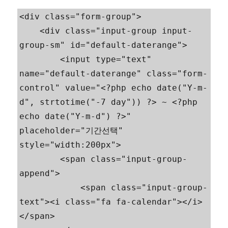
<div class="form-group">

    <div class="input-group input-
group-sm" id="default-daterange">

        <input type="text" 
name="default-daterange" class="form-
control" value="<?php echo date("Y-m-
d", strtotime("-7 day")) ?> ~ <?php 
echo date("Y-m-d") ?>" 
placeholder="기간선택" 
style="width:200px">

        <span class="input-group-
append">

            <span class="input-group-
text"><i class="fa fa-calendar"></i>
</span>
