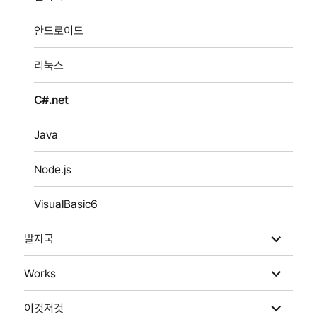
확
장
안드로이드
리눅스
C#.net
Java
Node.js
VisualBasic6
하
발자국
위
메
뉴
하
Works
확
위
장
메
뉴
하
이것저것
확
위