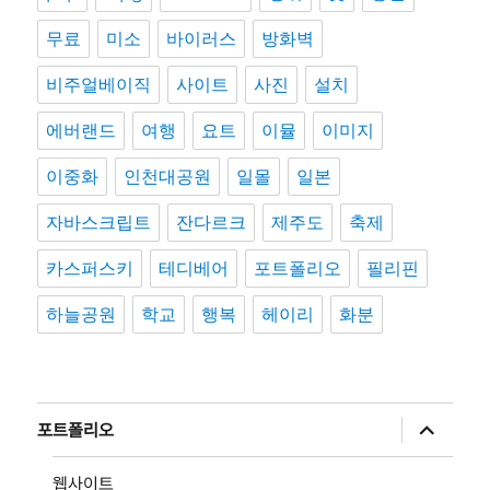
무료
미소
바이러스
방화벽
비주얼베이직
사이트
사진
설치
에버랜드
여행
요트
이뮬
이미지
이중화
인천대공원
일몰
일본
자바스크립트
잔다르크
제주도
축제
카스퍼스키
테디베어
포트폴리오
필리핀
하늘공원
학교
행복
헤이리
화분
하
포트폴리오
위
메
뉴
웹사이트