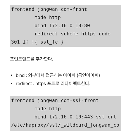
frontend jongwan_com-front

        mode http

        bind 172.16.0.10:80

        redirect scheme https code 
301 if !{ ssl_fc }
프런트앤드를 추가한다.
bind : 외부에서 접근하는 아이피 (공인아이피)
redirect : https 포트로 리다이렉트한다.
frontend jongwan_com-ssl-front

        mode http

        bind 172.16.0.10:443 ssl crt 
/etc/haproxy/ssl/_wildcard_jongwan_co