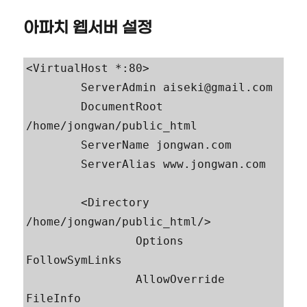
아파치 웹서버 설정
<VirtualHost *:80>

        ServerAdmin aiseki@gmail.com

        DocumentRoot 
/home/jongwan/public_html

        ServerName jongwan.com

        ServerAlias www.jongwan.com

        <Directory 
/home/jongwan/public_html/>

                Options 
FollowSymLinks

                AllowOverride 
FileInfo
