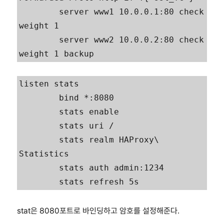
        server www1 10.0.0.1:80 check 
weight 1

        server www2 10.0.0.2:80 check 
weight 1 backup
listen stats

        bind *:8080

        stats enable

        stats uri /

        stats realm HAProxy\ 
Statistics

        stats auth admin:1234

        stats refresh 5s
stat은 8080포트로 바인딩하고 암호를 설정해준다.