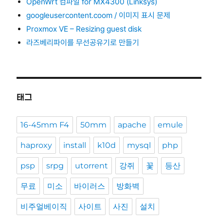
OpenWrt 컴파일 for MX4300 (Linksys)
googleusercontent.coom / 이미지 표시 문제
Proxmox VE – Resizing guest disk
라즈베리파이를 무선공유기로 만들기
태그
16-45mm F4
50mm
apache
emule
haproxy
install
k10d
mysql
php
psp
srpg
utorrent
강쥐
꽃
등산
무료
미소
바이러스
방화벽
비주얼베이직
사이트
사진
설치