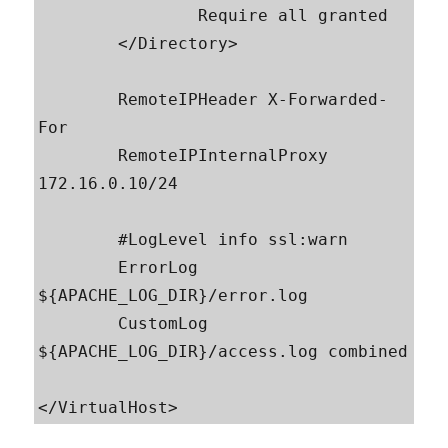
                Require all granted

        </Directory>

        RemoteIPHeader X-Forwarded-
For

        RemoteIPInternalProxy 
172.16.0.10/24

        #LogLevel info ssl:warn

        ErrorLog 
${APACHE_LOG_DIR}/error.log

        CustomLog 
${APACHE_LOG_DIR}/access.log combined
