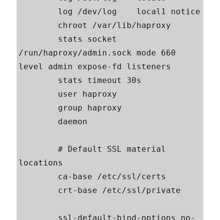
        log /dev/log    local1 notice

        chroot /var/lib/haproxy

        stats socket 
/run/haproxy/admin.sock mode 660 
level admin expose-fd listeners

        stats timeout 30s

        user haproxy

        group haproxy

        daemon

        # Default SSL material 
locations

        ca-base /etc/ssl/certs

        crt-base /etc/ssl/private

        ssl-default-bind-options no-