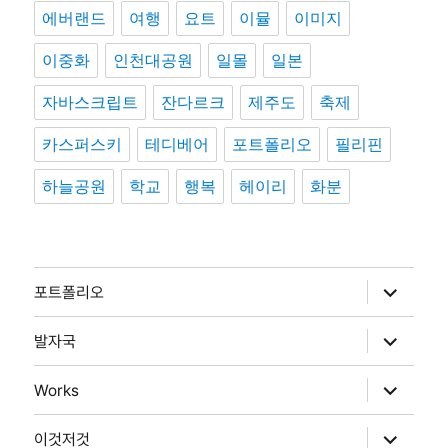
에버랜드
여행
요트
이뮬
이미지
이중화
인천대공원
일몰
일본
자바스크립트
잔다르크
제주도
축제
카스퍼스키
테디베어
포트폴리오
필리핀
하늘공원
학교
행복
헤이리
화분
하
포트폴리오
위
메
뉴
하
발자국
확
위
장
메
뉴
하
Works
확
위
장
메
뉴
하
이것저것