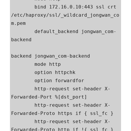
        bind 172.16.0.10:443 ssl crt 
/etc/haproxy/ssl/_wildcard_jongwan_co
m.pem

        default_backend jongwan_com-
backend

backend jongwan_com-backend

        mode http

        option httpchk

        option forwardfor

        http-request set-header X-
Forwarded-Port %[dst_port]

        http-request set-header X-
Forwarded-Proto https if { ssl_fc }

        http-request set-header X-
Forwarded-Proto http if !{ ssl_fc }
