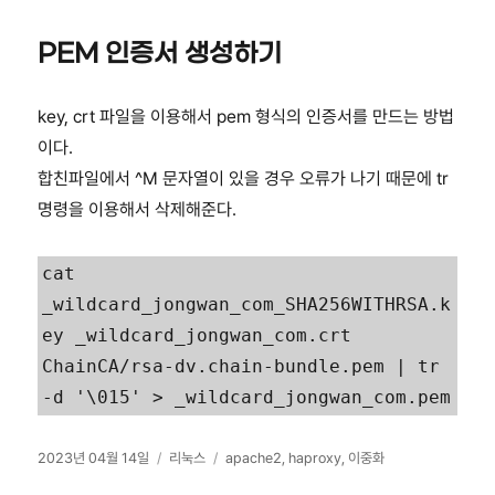
PEM 인증서 생성하기
key, crt 파일을 이용해서 pem 형식의 인증서를 만드는 방법
이다.
합친파일에서 ^M 문자열이 있을 경우 오류가 나기 때문에 tr
명령을 이용해서 삭제해준다.
cat 
_wildcard_jongwan_com_SHA256WITHRSA.k
ey _wildcard_jongwan_com.crt 
ChainCA/rsa-dv.chain-bundle.pem | tr 
-d '\015' > _wildcard_jongwan_com.pem
작
카
태
2023년 04월 14일
리눅스
apache2
,
haproxy
,
이중화
성
테
그