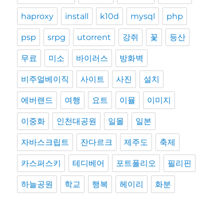
haproxy
install
k10d
mysql
php
psp
srpg
utorrent
강쥐
꽃
등산
무료
미소
바이러스
방화벽
비주얼베이직
사이트
사진
설치
에버랜드
여행
요트
이뮬
이미지
이중화
인천대공원
일몰
일본
자바스크립트
잔다르크
제주도
축제
카스퍼스키
테디베어
포트폴리오
필리핀
하늘공원
학교
행복
헤이리
화분