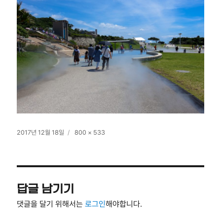
작
전
2017년 12월 18일
800 × 533
성
체
일
크
자
기
답글 남기기
댓글을 달기 위해서는
로그인
해야합니다.