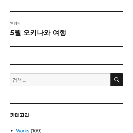
글
발행됨
탐
5월 오키나와 여행
색
검
검
색
색:
카테고리
Works
(109)