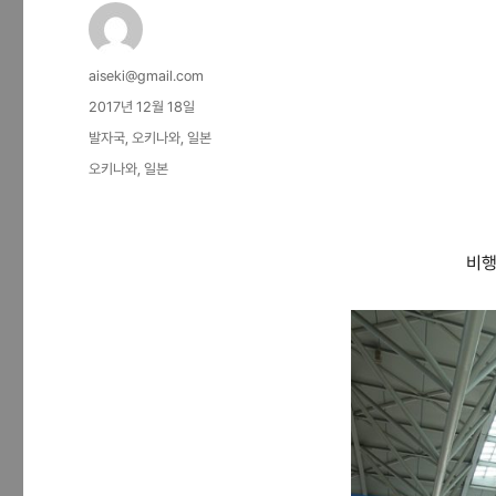
글
aiseki@gmail.com
쓴
작
2017년 12월 18일
이
성
카
발자국
,
오키나와
,
일본
일
테
태
오키나와
,
일본
자
고
그
리
비행