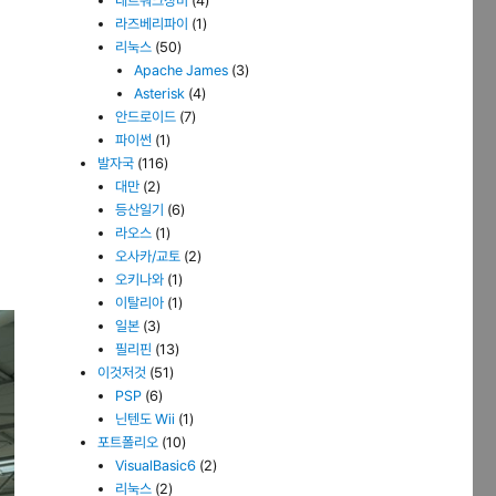
네트워크장비
(4)
라즈베리파이
(1)
리눅스
(50)
Apache James
(3)
Asterisk
(4)
안드로이드
(7)
파이썬
(1)
발자국
(116)
대만
(2)
등산일기
(6)
라오스
(1)
오사카/교토
(2)
오키나와
(1)
이탈리아
(1)
일본
(3)
필리핀
(13)
이것저것
(51)
PSP
(6)
닌텐도 Wii
(1)
포트폴리오
(10)
VisualBasic6
(2)
리눅스
(2)