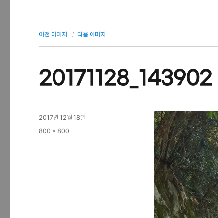
이전 이미지
다음 이미지
20171128_143902
작
2017년 12월 18일
성
전
800 × 800
일
체
자
크
기