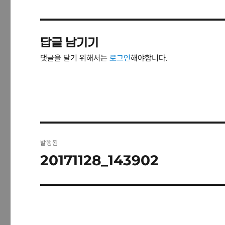
답글 남기기
댓글을 달기 위해서는
로그인
해야합니다.
글
발행됨
탐
20171128_143902
색