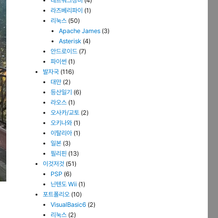
네트워크장비
(4)
라즈베리파이
(1)
리눅스
(50)
Apache James
(3)
Asterisk
(4)
안드로이드
(7)
파이썬
(1)
발자국
(116)
대만
(2)
등산일기
(6)
라오스
(1)
오사카/교토
(2)
오키나와
(1)
이탈리아
(1)
일본
(3)
필리핀
(13)
이것저것
(51)
PSP
(6)
닌텐도 Wii
(1)
포트폴리오
(10)
VisualBasic6
(2)
리눅스
(2)