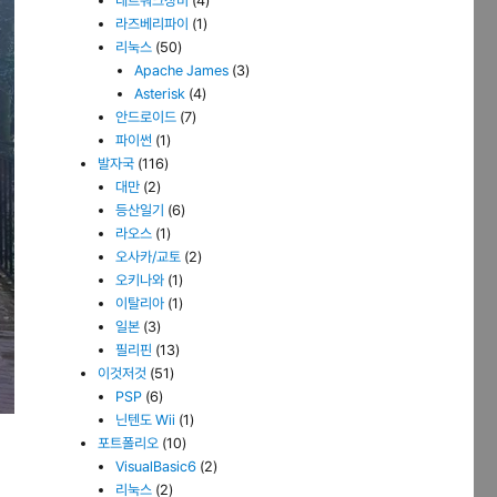
네트워크장비
(4)
라즈베리파이
(1)
리눅스
(50)
Apache James
(3)
Asterisk
(4)
안드로이드
(7)
파이썬
(1)
발자국
(116)
대만
(2)
등산일기
(6)
라오스
(1)
오사카/교토
(2)
오키나와
(1)
이탈리아
(1)
일본
(3)
필리핀
(13)
이것저것
(51)
PSP
(6)
닌텐도 Wii
(1)
포트폴리오
(10)
VisualBasic6
(2)
리눅스
(2)