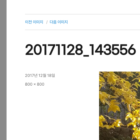
이전 이미지
다음 이미지
20171128_143556
작
2017년 12월 18일
성
전
800 × 800
일
체
자
크
기