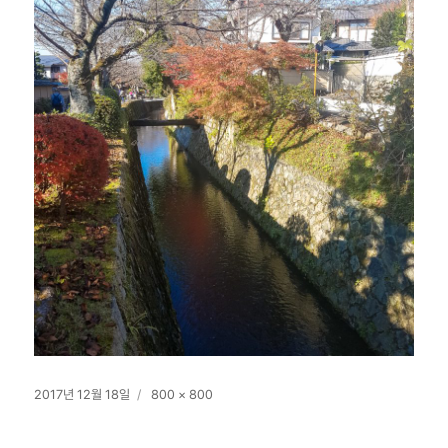
작
전
2017년 12월 18일
800 × 800
성
체
일
크