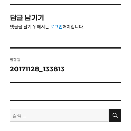
자
기
답글 남기기
댓글을 달기 위해서는
로그인
해야합니다.
글
발행됨
탐
20171128_133813
색
검
검
색
색: