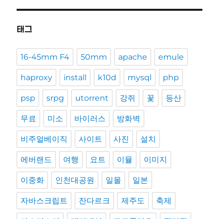
태그
16-45mm F4
50mm
apache
emule
haproxy
install
k10d
mysql
php
psp
srpg
utorrent
강쥐
꽃
등산
무료
미소
바이러스
방화벽
비주얼베이직
사이트
사진
설치
에버랜드
여행
요트
이뮬
이미지
이중화
인천대공원
일몰
일본
자바스크립트
잔다르크
제주도
축제