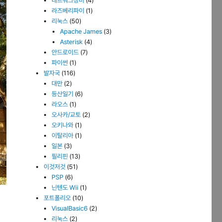
네트워크장비
(4)
라즈베리파이
(1)
리눅스
(50)
Apache James
(3)
Asterisk
(4)
안드로이드
(7)
파이썬
(1)
발자국
(116)
대만
(2)
등산일기
(6)
라오스
(1)
오사카/교토
(2)
오키나와
(1)
이탈리아
(1)
일본
(3)
필리핀
(13)
이것저것
(51)
PSP
(6)
닌텐도 Wii
(1)
포트폴리오
(10)
VisualBasic6
(2)
리눅스
(2)