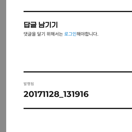
답글 남기기
댓글을 달기 위해서는
로그인
해야합니다.
글
발행됨
탐
20171128_131916
색