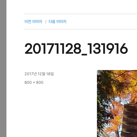
이전 이미지
다음 이미지
20171128_131916
작
2017년 12월 18일
성
전
800 × 800
일
체
자
크
기