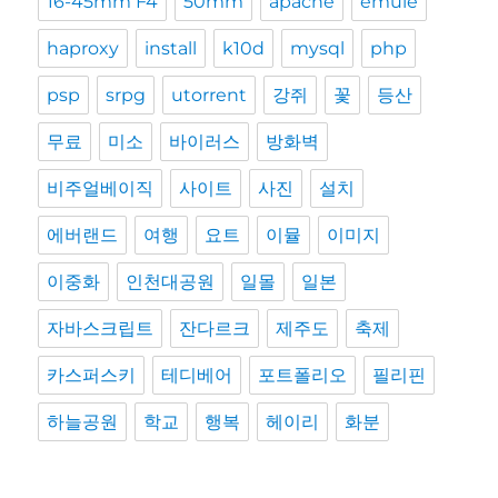
16-45mm F4
50mm
apache
emule
haproxy
install
k10d
mysql
php
psp
srpg
utorrent
강쥐
꽃
등산
무료
미소
바이러스
방화벽
비주얼베이직
사이트
사진
설치
에버랜드
여행
요트
이뮬
이미지
이중화
인천대공원
일몰
일본
자바스크립트
잔다르크
제주도
축제
카스퍼스키
테디베어
포트폴리오
필리핀
하늘공원
학교
행복
헤이리
화분