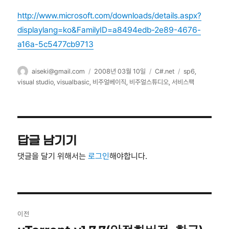
http://www.microsoft.com/downloads/details.aspx?
displaylang=ko&FamilyID=a8494edb-2e89-4676-
a16a-5c5477cb9713
글
작
카
태
aiseki@gmail.com
2008년 03월 10일
C#.net
sp6
,
쓴
성
테
그
visual studio
,
visualbasic
,
비주얼베이직
,
비주얼스튜디오
,
서비스팩
이
일
고
자
리
답글 남기기
댓글을 달기 위해서는
로그인
해야합니다.
글
이전
탐