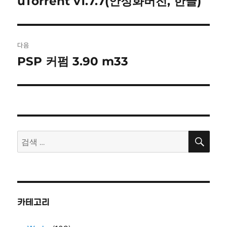
uTorrent v1.7.7(안정화버전, 한글)
이
전
색
글:
다음
PSP 커펌 3.90 m33
다
음
글:
검
검
색
색:
카테고리