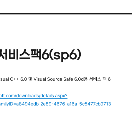
– 서비스팩6(sp6)
 Visual C++ 6.0 및 Visual Source Safe 6.0d용 서비스 팩 6
oft.com/downloads/details.aspx?
FamilyID=a8494edb-2e89-4676-a16a-5c5477cb9713