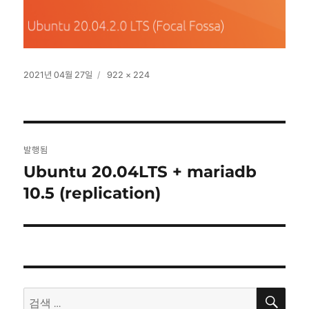
작
전
2021년 04월 27일
922 × 224
성
체
일
크
자
기
글
발행됨
탐
Ubuntu 20.04LTS + mariadb
10.5 (replication)
색
검
검
색