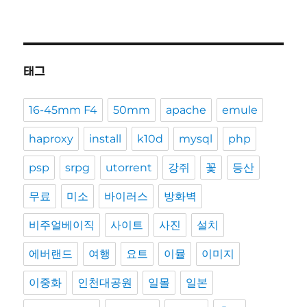
태그
16-45mm F4
50mm
apache
emule
haproxy
install
k10d
mysql
php
psp
srpg
utorrent
강쥐
꽃
등산
무료
미소
바이러스
방화벽
비주얼베이직
사이트
사진
설치
에버랜드
여행
요트
이뮬
이미지
이중화
인천대공원
일몰
일본