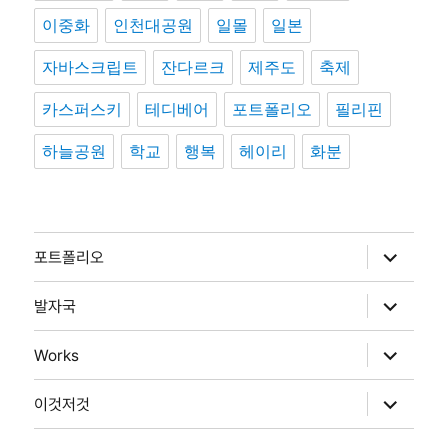
이중화
인천대공원
일몰
일본
자바스크립트
잔다르크
제주도
축제
카스퍼스키
테디베어
포트폴리오
필리핀
하늘공원
학교
행복
헤이리
화분
하
포트폴리오
위
메
뉴
하
발자국
확
위
장
메
뉴
하
Works
확
위
장
메
뉴
하
이것저것
확
위
장
메
뉴