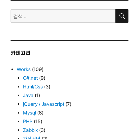
명
검
용
검
색
인
색:
증
서
무
료
발
카테고리
급
이
Works
(109)
벤
트
C#.net
(9)
Html/Css
(3)
Java
(1)
jQuery / Javascript
(7)
Mysql
(6)
PHP
(15)
Zabbix
(3)
가상서버
(2)