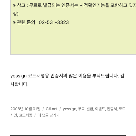
※ 참고 : 무료로 발급되는 인증서는 시점확인기능을 포함하고 있
정)
※ 관련 문의 : 02-531-3323
yessign 코드서명용 인증서의 많은 이용을 부탁드립니다. 감
사합니다.
작
카
태
2008년 10월 01일
C#.net
yessign
,
무료
,
발급
,
이벤트
,
인증서
,
코드
성
yessign
테
그
사인
,
코드서명
에 댓글 남기기
일
코
고
자
드
리
서