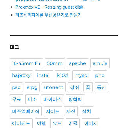
Proxmox VE – Resizing guest disk
라즈베리파이를 무선공유기로 만들기
태그
16-45mm F4
50mm
apache
emule
haproxy
install
k10d
mysql
php
psp
srpg
utorrent
강쥐
꽃
등산
무료
미소
바이러스
방화벽
비주얼베이직
사이트
사진
설치
에버랜드
여행
요트
이뮬
이미지