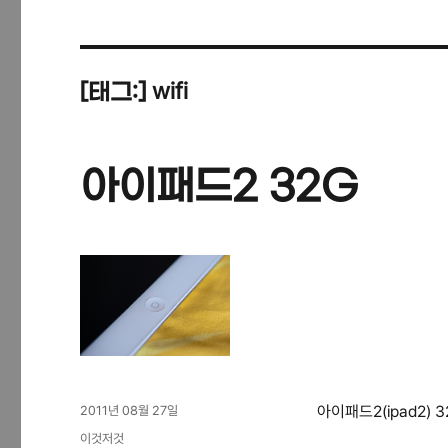
wifi
[태그:]
아이패드2 32G
작
아이패드2(ipad2) 
2011년 08월 27일
성
카
이것저것