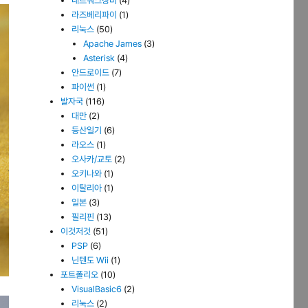
네트워크장비
(4)
라즈베리파이
(1)
리눅스
(50)
Apache James
(3)
Asterisk
(4)
안드로이드
(7)
파이썬
(1)
발자국
(116)
대만
(2)
등산일기
(6)
라오스
(1)
오사카/교토
(2)
오키나와
(1)
이탈리아
(1)
일본
(3)
필리핀
(13)
이것저것
(51)
PSP
(6)
닌텐도 Wii
(1)
포트폴리오
(10)
VisualBasic6
(2)
리눅스
(2)