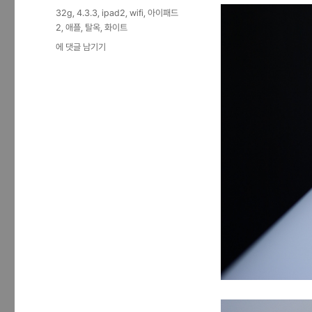
일
테
태
32g
,
4.3.3
,
ipad2
,
wifi
,
아이패드
자
고
그
2
,
애플
,
탈옥
,
화이트
리
아
에 댓글 남기기
이
패
드
2
32G