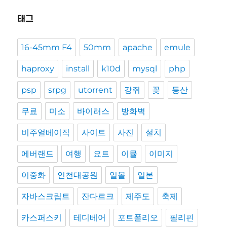
태그
16-45mm F4
50mm
apache
emule
haproxy
install
k10d
mysql
php
psp
srpg
utorrent
강쥐
꽃
등산
무료
미소
바이러스
방화벽
비주얼베이직
사이트
사진
설치
에버랜드
여행
요트
이뮬
이미지
이중화
인천대공원
일몰
일본
자바스크립트
잔다르크
제주도
축제
카스퍼스키
테디베어
포트폴리오
필리핀