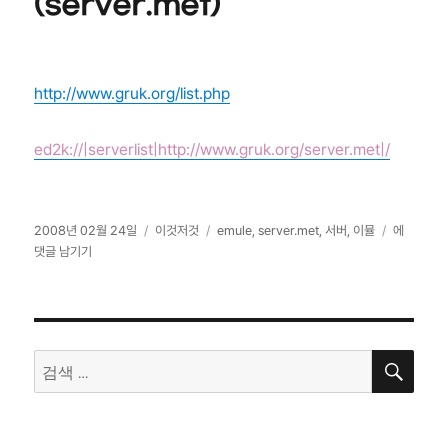
(server.met)
http://www.gruk.org/list.php
ed2k://|serverlist|http://www.gruk.org/server.met|/
작
카
태
emule
2008년 02월 24일
이것저것
emule
,
server.met
,
서버
,
이뮬
에
성
테
그
서
댓글 남기기
일
고
버
자
리
목
록
갱
검
신
검
색
(server.m
색: