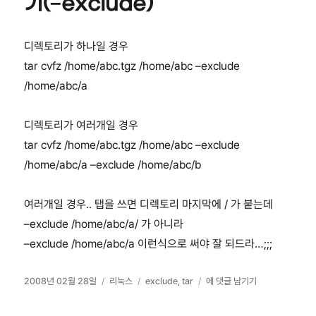
기(–exclude)
디렉토리가 하나일 경우
tar cvfz /home/abc.tgz /home/abc –exclude
/home/abc/a
디렉토리가 여러개일 경우
tar cvfz /home/abc.tgz /home/abc –exclude
/home/abc/a –exclude /home/abc/b
여러개일 경우.. 탭을 쓰면 디렉토리 마지막에 / 가 붙는데
–exclude /home/abc/a/ 가 아니라
–exclude /home/abc/a 이런식으로 써야 잘 되드라…;;;
작
카
태
tar
2008년 02월 28일
리눅스
exclude
,
tar
에 댓글 남기기
성
테
그
특
일
고
정