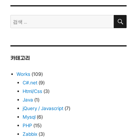
자
리
디
렉
검
토
검
색
리
색:
제
외
하
고
묶
카테고리
기
(–
Works
(109)
exclude)
C#.net
(9)
Html/Css
(3)
Java
(1)
jQuery / Javascript
(7)
Mysql
(6)
PHP
(15)
Zabbix
(3)