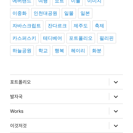
에버랜드
여행
요트
이뮬
이미지
이중화
인천대공원
일몰
일본
자바스크립트
잔다르크
제주도
축제
카스퍼스키
테디베어
포트폴리오
필리핀
하늘공원
학교
행복
헤이리
화분
하
포트폴리오
위
메
뉴
하
발자국
확
위
장
메
뉴
하
Works
확
위
장
메
뉴
하
이것저것
확
위