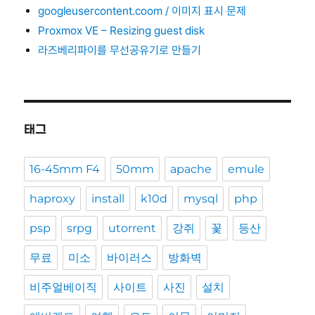
googleusercontent.coom / 이미지 표시 문제
Proxmox VE – Resizing guest disk
라즈베리파이를 무선공유기로 만들기
태그
16-45mm F4
50mm
apache
emule
haproxy
install
k10d
mysql
php
psp
srpg
utorrent
강쥐
꽃
등산
무료
미소
바이러스
방화벽
비주얼베이직
사이트
사진
설치