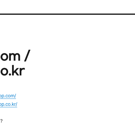
com /
o.kr
hop.com/
op.co.kr/
?