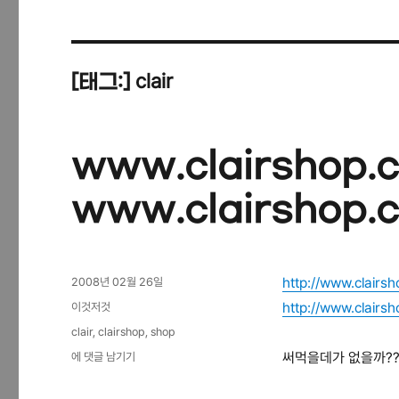
clair
[태그:]
www.clairshop.
www.clairshop.c
작
http://www.clairs
2008년 02월 26일
성
카
http://www.clairsh
이것저것
일
테
태
clair
,
clairshop
,
shop
자
고
그
www.clairshop.com
써먹을데가 없을까??
에 댓글 남기기
리
/
www.clairshop.co.kr