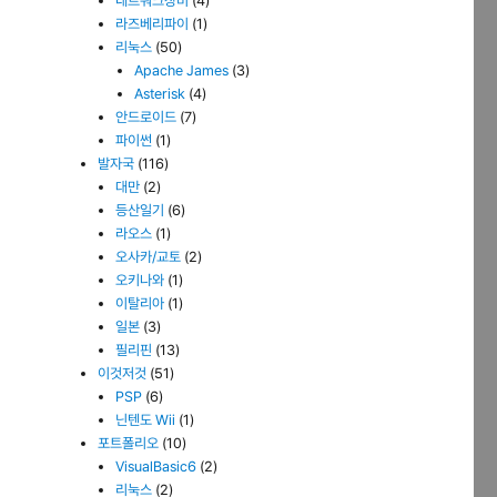
네트워크장비
(4)
라즈베리파이
(1)
리눅스
(50)
Apache James
(3)
Asterisk
(4)
안드로이드
(7)
파이썬
(1)
발자국
(116)
대만
(2)
등산일기
(6)
라오스
(1)
오사카/교토
(2)
오키나와
(1)
이탈리아
(1)
일본
(3)
필리핀
(13)
이것저것
(51)
PSP
(6)
닌텐도 Wii
(1)
포트폴리오
(10)
VisualBasic6
(2)
리눅스
(2)