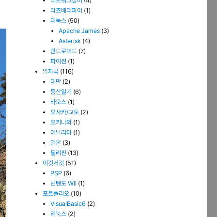
네트워크장비
(4)
라즈베리파이
(1)
리눅스
(50)
Apache James
(3)
Asterisk
(4)
안드로이드
(7)
파이썬
(1)
발자국
(116)
대만
(2)
등산일기
(6)
라오스
(1)
오사카/교토
(2)
오키나와
(1)
이탈리아
(1)
일본
(3)
필리핀
(13)
이것저것
(51)
PSP
(6)
닌텐도 Wii
(1)
포트폴리오
(10)
VisualBasic6
(2)
리눅스
(2)