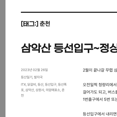
춘천
[태그:]
삼악산 등선입구~정
작
2월이 끝나갈 무렵 
2023년 02월 26일
성
카
등산일기
,
발자국
일
테
태
오전일찍 청량리에서 
ITX
,
닭갈비
,
등산
,
등선입구
,
등선폭
자
고
그
포
,
삼악산
,
상원사
,
의암매표소
,
춘
걸어가도 되고, 버스
리
천
1번출구에서 5번 또
등선입구에서 내리면 