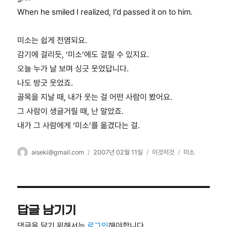
When he smiled I realized, I’d passed it on to him.
미소는 쉽게 전염되요.
감기에 걸리듯, ‘미소’에도 걸릴 수 있지요.
오늘 누가 날 보며 싱긋 웃었답니다.
나도 방긋 웃었죠.
골목을 지날 때, 내가 웃는 걸 어떤 사람이 봤어요.
그 사람이 생글거릴 때, 난 알았죠.
내가 그 사람에게 ‘미소’를 옮겼다는 걸.
글
작
카
태
aiseki@gmail.com
2007년 02월 11일
이것저것
미소
쓴
성
테
그
이
일
고
자
리
답글 남기기
댓글을 달기 위해서는
로그인
해야합니다.