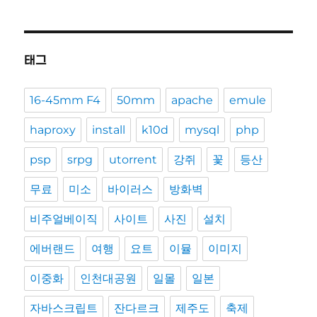
태그
16-45mm F4
50mm
apache
emule
haproxy
install
k10d
mysql
php
psp
srpg
utorrent
강쥐
꽃
등산
무료
미소
바이러스
방화벽
비주얼베이직
사이트
사진
설치
에버랜드
여행
요트
이뮬
이미지
이중화
인천대공원
일몰
일본
자바스크립트
잔다르크
제주도
축제