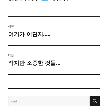
글
이전
탐
여기가 어딘지…..
이
전
색
글:
다음
작지만 소중한 것들…
다
음
글:
검
검
색
색: