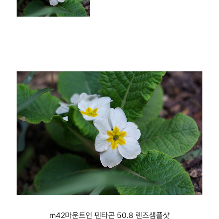
m42마운트인 펜타곤 50.8 렌즈샘플샷