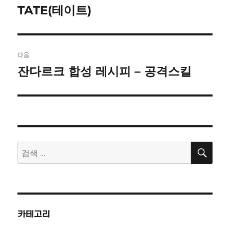
탐
TATE(테이트)
이
전
색
글:
다음
잔다르크 합성 레시피 – 공격스킬
다
음
글:
검
검
색
색:
카테고리