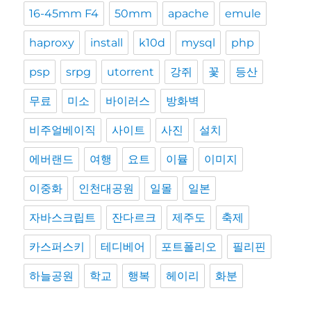
16-45mm F4
50mm
apache
emule
haproxy
install
k10d
mysql
php
psp
srpg
utorrent
강쥐
꽃
등산
무료
미소
바이러스
방화벽
비주얼베이직
사이트
사진
설치
에버랜드
여행
요트
이뮬
이미지
이중화
인천대공원
일몰
일본
자바스크립트
잔다르크
제주도
축제
카스퍼스키
테디베어
포트폴리오
필리핀
하늘공원
학교
행복
헤이리
화분