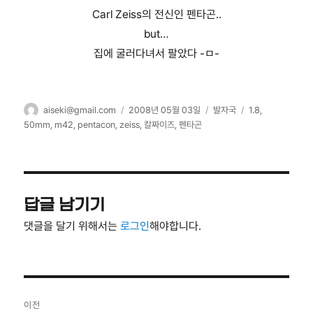
Carl Zeiss의 전신인 펜타곤..
but…
집에 굴러다녀서 팔았다 -ㅁ-
글
작
카
태
aiseki@gmail.com
2008년 05월 03일
발자국
1.8
,
쓴
성
테
그
50mm
,
m42
,
pentacon
,
zeiss
,
칼짜이즈
,
펜타곤
이
일
고
자
리
답글 남기기
댓글을 달기 위해서는
로그인
해야합니다.
글
이전