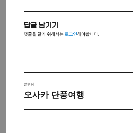
답글 남기기
댓글을 달기 위해서는
로그인
해야합니다.
글
발행됨
탐
오사카 단풍여행
색