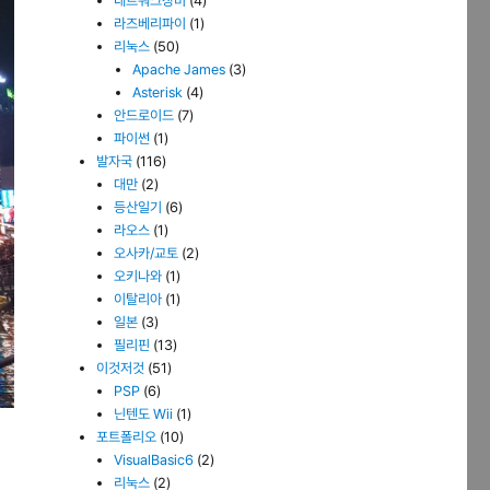
네트워크장비
(4)
라즈베리파이
(1)
리눅스
(50)
Apache James
(3)
Asterisk
(4)
안드로이드
(7)
파이썬
(1)
발자국
(116)
대만
(2)
등산일기
(6)
라오스
(1)
오사카/교토
(2)
오키나와
(1)
이탈리아
(1)
일본
(3)
필리핀
(13)
이것저것
(51)
PSP
(6)
닌텐도 Wii
(1)
포트폴리오
(10)
VisualBasic6
(2)
리눅스
(2)