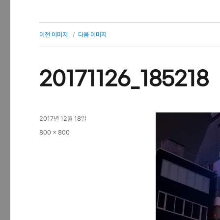
이전 이미지
다음 이미지
20171126_185218
작
2017년 12월 18일
성
전
800 × 800
일
체
자
크
기