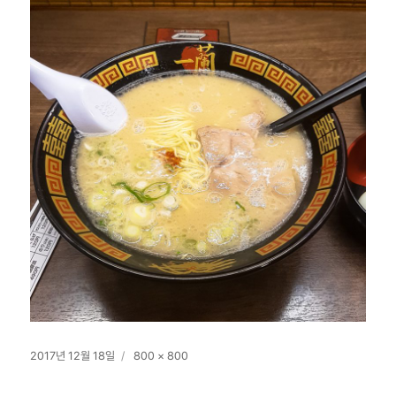
작
전
2017년 12월 18일
800 × 800
성
체
일
크