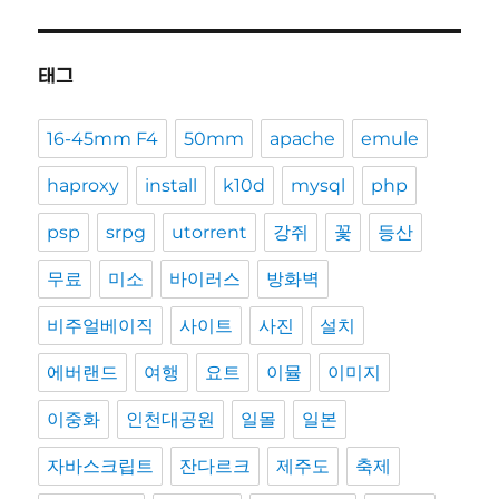
태그
16-45mm F4
50mm
apache
emule
haproxy
install
k10d
mysql
php
psp
srpg
utorrent
강쥐
꽃
등산
무료
미소
바이러스
방화벽
비주얼베이직
사이트
사진
설치
에버랜드
여행
요트
이뮬
이미지
이중화
인천대공원
일몰
일본
자바스크립트
잔다르크
제주도
축제