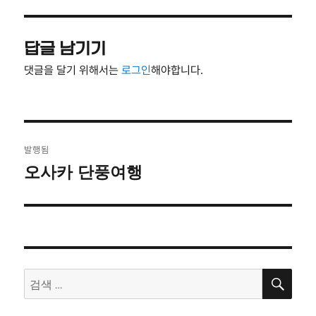
자
기
답글 남기기
댓글을 달기 위해서는
로그인
해야합니다.
글
발행됨
탐
오사카 단풍여행
색
검
검
색
색: