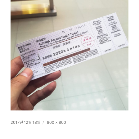
작
전
2017년 12월 18일
800 × 800
성
체
일
크