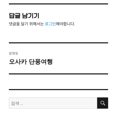
자
기
답글 남기기
댓글을 달기 위해서는
로그인
해야합니다.
글
발행됨
탐
오사카 단풍여행
색
검
검
색
색: