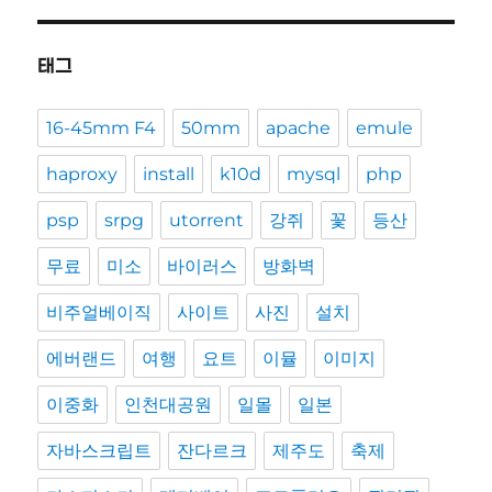
태그
16-45mm F4
50mm
apache
emule
haproxy
install
k10d
mysql
php
psp
srpg
utorrent
강쥐
꽃
등산
무료
미소
바이러스
방화벽
비주얼베이직
사이트
사진
설치
에버랜드
여행
요트
이뮬
이미지
이중화
인천대공원
일몰
일본
자바스크립트
잔다르크
제주도
축제