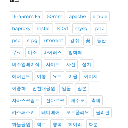
태그
16-45mm F4
50mm
apache
emule
haproxy
install
k10d
mysql
php
psp
srpg
utorrent
강쥐
꽃
등산
무료
미소
바이러스
방화벽
비주얼베이직
사이트
사진
설치
에버랜드
여행
요트
이뮬
이미지
이중화
인천대공원
일몰
일본
자바스크립트
잔다르크
제주도
축제
카스퍼스키
테디베어
포트폴리오
필리핀
하늘공원
학교
행복
헤이리
화분