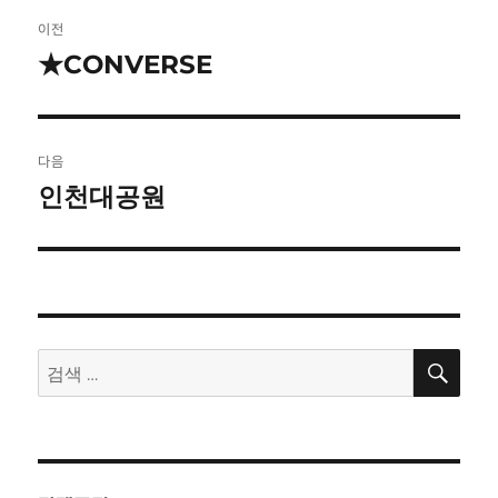
글
이전
탐
★CONVERSE
이
전
색
글:
다음
인천대공원
다
음
글:
검
검
색
색: