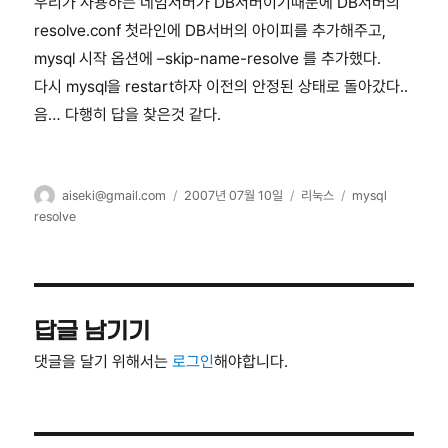
우리가 사용하는 네임서버가 DB서버이기때문에 DB서버의
resolve.conf 첫라인에 DB서버의 아이피를 추가해주고,
mysql 시작 옵션에 –skip-name-resolve 를 추가했다.
다시 mysql을 restart하자 이전의 안정된 상태로 돌아갔다..
음… 다행히 답을 찾은것 같다.
글
작
카
태
aiseki@gmail.com
2007년 07월 10일
리눅스
mysql
쓴
성
테
그
resolve
이
일
고
자
리
답글 남기기
댓글을 달기 위해서는
로그인
해야합니다.