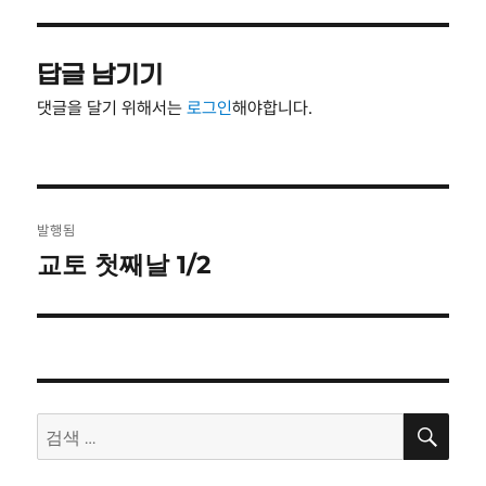
자
기
답글 남기기
댓글을 달기 위해서는
로그인
해야합니다.
글
발행됨
탐
교토 첫째날 1/2
색
검
검
색
색: