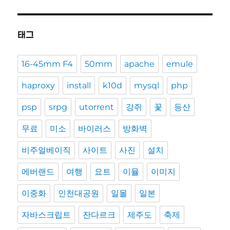
태그
16-45mm F4
50mm
apache
emule
haproxy
install
k10d
mysql
php
psp
srpg
utorrent
강쥐
꽃
등산
무료
미소
바이러스
방화벽
비주얼베이직
사이트
사진
설치
에버랜드
여행
요트
이뮬
이미지
이중화
인천대공원
일몰
일본
자바스크립트
잔다르크
제주도
축제