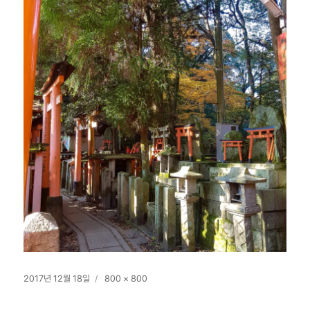
작
전
2017년 12월 18일
800 × 800
성
체
일
크