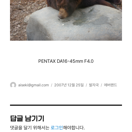
PENTAX DA16-45mm F4.0
글
작
카
태
aiseki@gmail.com
2007년 12월 25일
발자국
에버랜드
쓴
성
테
그
이
일
고
자
리
답글 남기기
댓글을 달기 위해서는
로그인
해야합니다.