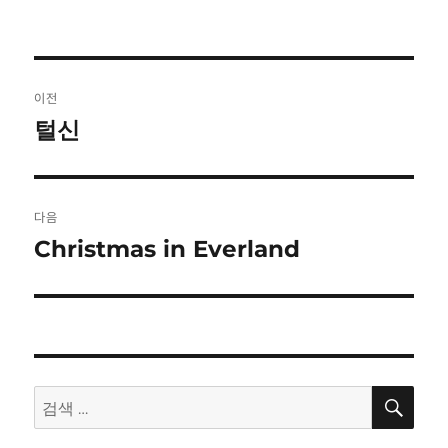
글
이전
탐
털신
이
전
색
글:
다음
Christmas in Everland
다
음
글:
검
검
색
색: