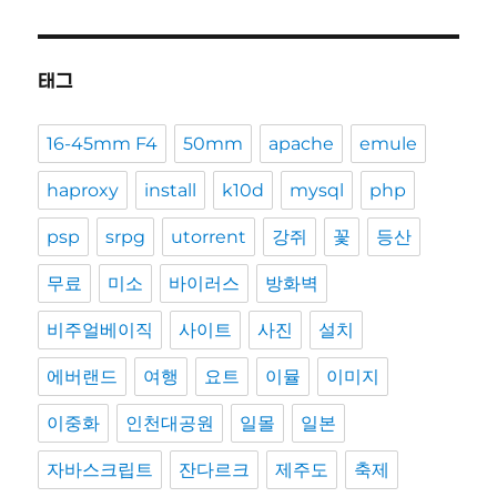
태그
16-45mm F4
50mm
apache
emule
haproxy
install
k10d
mysql
php
psp
srpg
utorrent
강쥐
꽃
등산
무료
미소
바이러스
방화벽
비주얼베이직
사이트
사진
설치
에버랜드
여행
요트
이뮬
이미지
이중화
인천대공원
일몰
일본
자바스크립트
잔다르크
제주도
축제