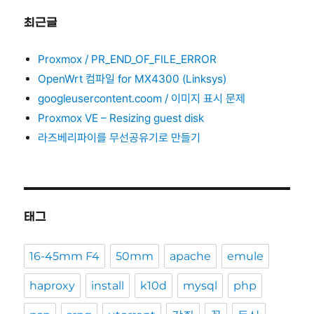
최근글
Proxmox / PR_END_OF_FILE_ERROR
OpenWrt 컴파일 for MX4300 (Linksys)
googleusercontent.coom / 이미지 표시 문제
Proxmox VE – Resizing guest disk
라즈베리파이를 무선공유기로 만들기
태그
16-45mm F4
50mm
apache
emule
haproxy
install
k10d
mysql
php