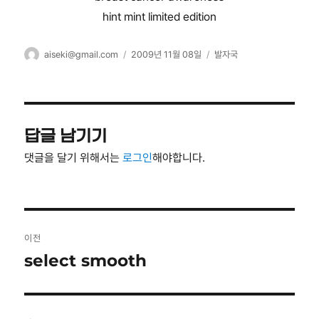
hint mint limited edition
글
작
카
aiseki@gmail.com
2009년 11월 08일
발자국
쓴
성
테
이
일
고
자
리
답글 남기기
댓글을 달기 위해서는
로그인
해야합니다.
글
이전
탐
select smooth
이
전
색
글: