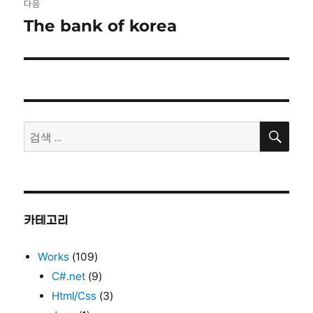
다음
The bank of korea
다
음
글:
검
검
색
색:
카테고리
Works
(109)
C#.net
(9)
Html/Css
(3)