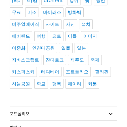
psp
srpg
utorrent
강쥐
꽃
등산
무료
미소
바이러스
방화벽
비주얼베이직
사이트
사진
설치
에버랜드
여행
요트
이뮬
이미지
이중화
인천대공원
일몰
일본
자바스크립트
잔다르크
제주도
축제
카스퍼스키
테디베어
포트폴리오
필리핀
하늘공원
학교
행복
헤이리
화분
하
포트폴리오
위
메
뉴
하