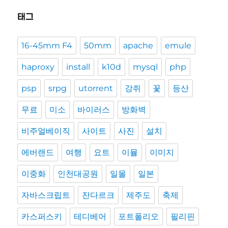
태그
16-45mm F4
50mm
apache
emule
haproxy
install
k10d
mysql
php
psp
srpg
utorrent
강쥐
꽃
등산
무료
미소
바이러스
방화벽
비주얼베이직
사이트
사진
설치
에버랜드
여행
요트
이뮬
이미지
이중화
인천대공원
일몰
일본
자바스크립트
잔다르크
제주도
축제
카스퍼스키
테디베어
포트폴리오
필리핀