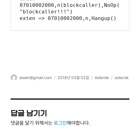
07010002000,n(blockcaller),NoOp(
"blockcaller!!!")

exten => 07010002000,n,Hangup()
글
작
카
태
aiseki@gmail.com
2018년 03월 02일
Asterisk
asterisk
쓴
성
테
그
이
일
고
자
리
답글 남기기
댓글을 달기 위해서는
로그인
해야합니다.