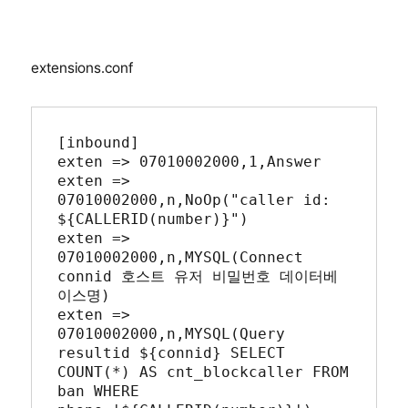
extensions.conf
[inbound]

exten => 07010002000,1,Answer

exten => 
07010002000,n,NoOp("caller id: 
${CALLERID(number)}")

exten => 
07010002000,n,MYSQL(Connect 
connid 호스트 유저 비밀번호 데이터베
이스명)

exten => 
07010002000,n,MYSQL(Query 
resultid ${connid} SELECT 
COUNT(*) AS cnt_blockcaller FROM 
ban WHERE 