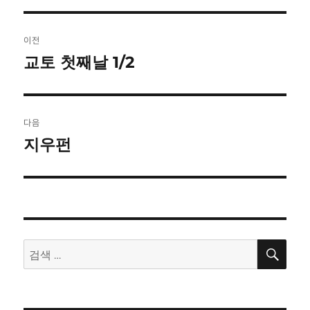
글
이전
탐
교토 첫째날 1/2
이
전
색
글:
다음
지우펀
다
음
글:
검
검
색
색: