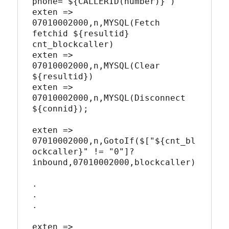
phone='${CALLERID(number)}')

exten => 
07010002000,n,MYSQL(Fetch 
fetchid ${resultid} 
cnt_blockcaller)

exten => 
07010002000,n,MYSQL(Clear 
${resultid})

exten => 
07010002000,n,MYSQL(Disconnect 
${connid});

exten => 
07010002000,n,GotoIf($["${cnt_bl
ockcaller}" != "0"]?
inbound,07010002000,blockcaller)

.

.

.

exten => 