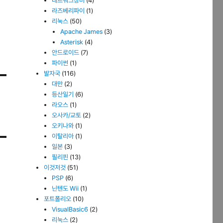
네트워크장비
(4)
라즈베리파이
(1)
리눅스
(50)
Apache James
(3)
Asterisk
(4)
안드로이드
(7)
파이썬
(1)
발자국
(116)
대만
(2)
등산일기
(6)
라오스
(1)
오사카/교토
(2)
오키나와
(1)
이탈리아
(1)
일본
(3)
필리핀
(13)
이것저것
(51)
PSP
(6)
닌텐도 Wii
(1)
포트폴리오
(10)
VisualBasic6
(2)
리눅스
(2)