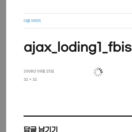
다음 이미지
ajax_loding1_fbis
작
2008년 09월 25일
성
전
32 × 32
일
체
자
크
기
답글 남기기