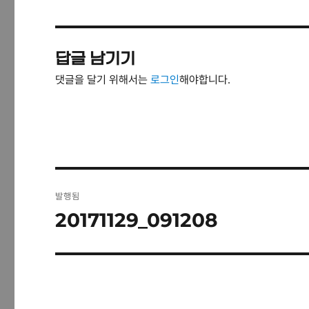
답글 남기기
댓글을 달기 위해서는
로그인
해야합니다.
글
발행됨
탐
20171129_091208
색