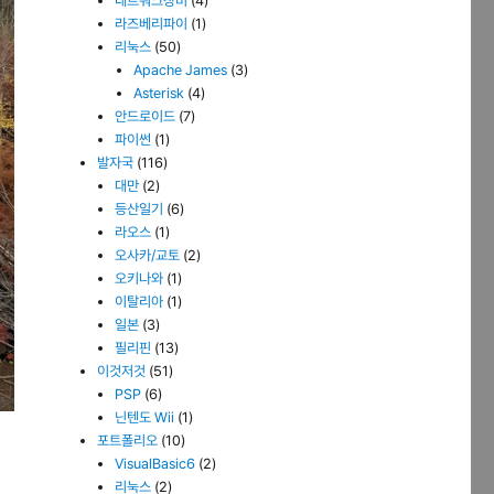
네트워크장비
(4)
라즈베리파이
(1)
리눅스
(50)
Apache James
(3)
Asterisk
(4)
안드로이드
(7)
파이썬
(1)
발자국
(116)
대만
(2)
등산일기
(6)
라오스
(1)
오사카/교토
(2)
오키나와
(1)
이탈리아
(1)
일본
(3)
필리핀
(13)
이것저것
(51)
PSP
(6)
닌텐도 Wii
(1)
포트폴리오
(10)
VisualBasic6
(2)
리눅스
(2)