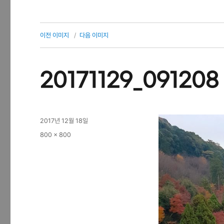
이전 이미지
다음 이미지
20171129_091208
작
2017년 12월 18일
성
전
800 × 800
일
체
자
크
기