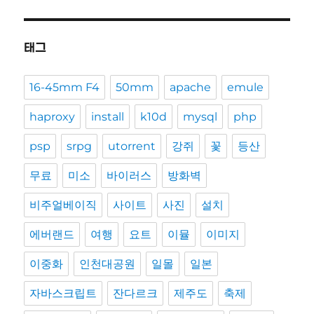
태그
16-45mm F4
50mm
apache
emule
haproxy
install
k10d
mysql
php
psp
srpg
utorrent
강쥐
꽃
등산
무료
미소
바이러스
방화벽
비주얼베이직
사이트
사진
설치
에버랜드
여행
요트
이뮬
이미지
이중화
인천대공원
일몰
일본
자바스크립트
잔다르크
제주도
축제