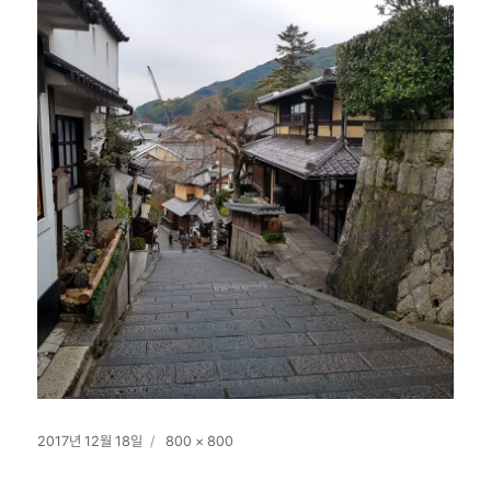
작
전
2017년 12월 18일
800 × 800
성
체
일
크