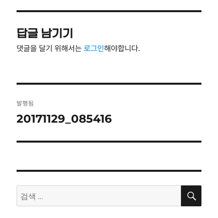
자
기
답글 남기기
댓글을 달기 위해서는
로그인
해야합니다.
글
발행됨
탐
20171129_085416
색
검
검
색
색: