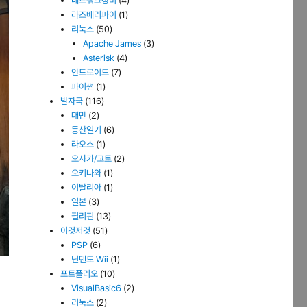
네트워크장비
(4)
라즈베리파이
(1)
리눅스
(50)
Apache James
(3)
Asterisk
(4)
안드로이드
(7)
파이썬
(1)
발자국
(116)
대만
(2)
등산일기
(6)
라오스
(1)
오사카/교토
(2)
오키나와
(1)
이탈리아
(1)
일본
(3)
필리핀
(13)
이것저것
(51)
PSP
(6)
닌텐도 Wii
(1)
포트폴리오
(10)
VisualBasic6
(2)
리눅스
(2)