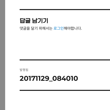
답글 남기기
댓글을 달기 위해서는
로그인
해야합니다.
글
발행됨
탐
20171129_084010
색