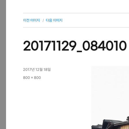
이전 이미지
다음 이미지
20171129_084010
작
2017년 12월 18일
성
전
800 × 800
일
체
자
크
기