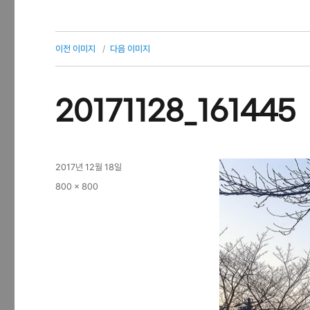
이전 이미지
다음 이미지
20171128_161445
작
2017년 12월 18일
성
전
800 × 800
일
체
자
크
기