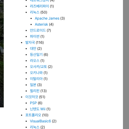
네트워크장비
(4)
라즈베리파이
(1)
리눅스
(50)
Apache James
(3)
Asterisk
(4)
안드로이드
(7)
파이썬
(1)
발자국
(116)
대만
(2)
등산일기
(6)
라오스
(1)
오사카/교토
(2)
오키나와
(1)
이탈리아
(1)
일본
(3)
필리핀
(13)
이것저것
(51)
PSP
(6)
닌텐도 Wii
(1)
포트폴리오
(10)
VisualBasic6
(2)
리눅스
(2)