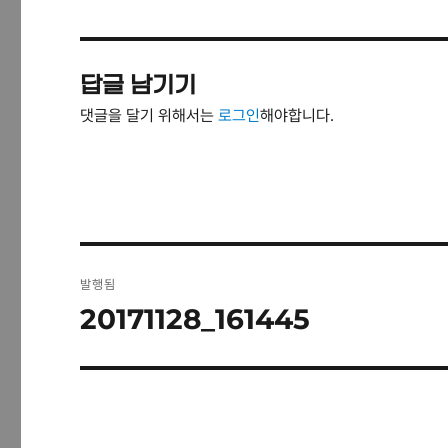
답글 남기기
댓글을 달기 위해서는
로그인
해야합니다.
글
발행됨
탐
20171128_161445
색