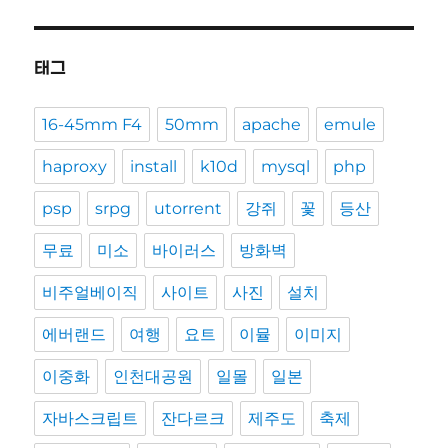
태그
16-45mm F4
50mm
apache
emule
haproxy
install
k10d
mysql
php
psp
srpg
utorrent
강쥐
꽃
등산
무료
미소
바이러스
방화벽
비주얼베이직
사이트
사진
설치
에버랜드
여행
요트
이뮬
이미지
이중화
인천대공원
일몰
일본
자바스크립트
잔다르크
제주도
축제