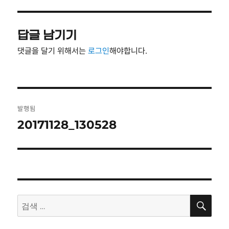
자
기
답글 남기기
댓글을 달기 위해서는
로그인
해야합니다.
글
발행됨
탐
20171128_130528
색
검
검
색
색: