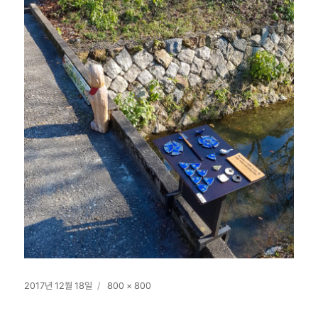
작
전
2017년 12월 18일
800 × 800
성
체
일
크