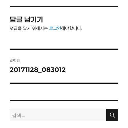
자
기
답글 남기기
댓글을 달기 위해서는
로그인
해야합니다.
글
발행됨
탐
20171128_083012
색
검
검
색
색: