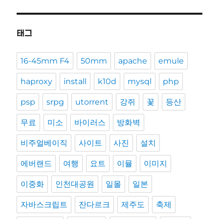
태그
16-45mm F4
50mm
apache
emule
haproxy
install
k10d
mysql
php
psp
srpg
utorrent
강쥐
꽃
등산
무료
미소
바이러스
방화벽
비주얼베이직
사이트
사진
설치
에버랜드
여행
요트
이뮬
이미지
이중화
인천대공원
일몰
일본
자바스크립트
잔다르크
제주도
축제