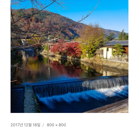
작
전
2017년 12월 18일
800 × 800
성
체
일
크