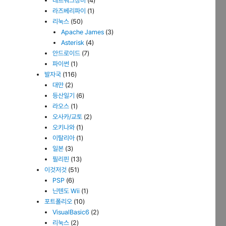
네트워크장비
(4)
라즈베리파이
(1)
리눅스
(50)
Apache James
(3)
Asterisk
(4)
안드로이드
(7)
파이썬
(1)
발자국
(116)
대만
(2)
등산일기
(6)
라오스
(1)
오사카/교토
(2)
오키나와
(1)
이탈리아
(1)
일본
(3)
필리핀
(13)
이것저것
(51)
PSP
(6)
닌텐도 Wii
(1)
포트폴리오
(10)
VisualBasic6
(2)
리눅스
(2)