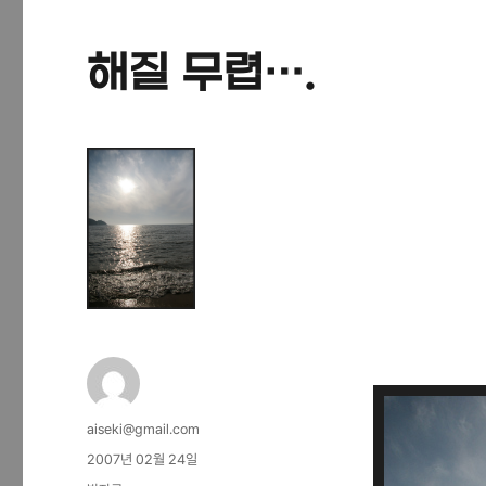
해질 무렵….
글
aiseki@gmail.com
쓴
작
2007년 02월 24일
이
성