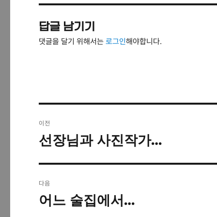
답글 남기기
댓글을 달기 위해서는
로그인
해야합니다.
글
이전
탐
선장님과 사진작가…
이
전
색
글:
다음
어느 술집에서…
다
음