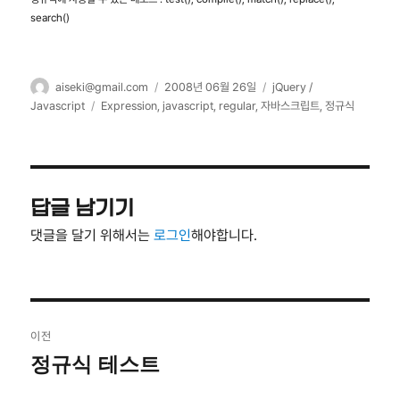
search()
글
작
카
aiseki@gmail.com
2008년 06월 26일
jQuery /
쓴
성
테
태
Javascript
Expression
,
javascript
,
regular
,
자바스크립트
,
정규식
이
일
고
그
자
리
답글 남기기
댓글을 달기 위해서는
로그인
해야합니다.
글
이전
탐
정규식 테스트
이
전
색