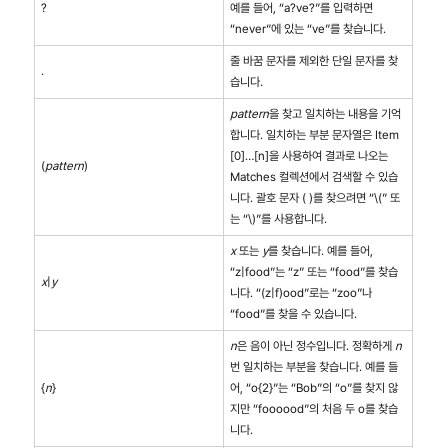
?
예를 들어, “a?ve?”를 입력하면
“never”에 있는 “ve”를 찾습니다.
줄 바꿈 문자를 제외한 단일 문자를 찾
.
습니다.
pattern
을 찾고 일치하는 내용을 기억
합니다. 일치하는 부분 문자열은 Item
[0]…[n]을 사용하여 결과로 나오는
(
pattern
)
Matches 컬렉션에서 검색할 수 있습
니다. 괄호 문자 ( )를 찾으려면 “\(” 또
는 “\)”를 사용합니다.
x
또는
y
를 찾습니다. 예를 들어,
“z|food”는 “z” 또는 “food”를 찾습
x
|
y
니다. “(z|f)ood”로는 “zoo”나
“food”를 찾을 수 있습니다.
n
은 음이 아닌 정수입니다. 정확하게
n
번 일치하는 부분을 찾습니다. 예를 들
{
n
}
어, “o{2}”는 “Bob”의 “o”를 찾지 않
지만 “foooood”의 처음 두 o를 찾습
니다.