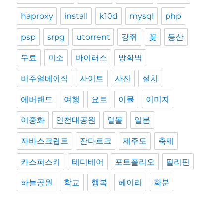
haproxy
install
k10d
mysql
php
psp
srpg
utorrent
강쥐
꽃
등산
무료
미소
바이러스
방화벽
비주얼베이직
사이트
사진
설치
에버랜드
여행
요트
이뮬
이미지
이중화
인천대공원
일몰
일본
자바스크립트
잔다르크
제주도
축제
카스퍼스키
테디베어
포트폴리오
필리핀
하늘공원
학교
행복
헤이리
화분