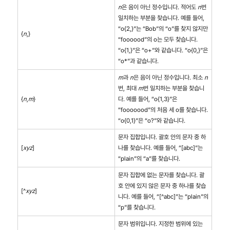
n
은 음이 아닌 정수입니다. 적어도
n
번
일치하는 부분을 찾습니다. 예를 들어,
“o{2,}”는 “Bob”의 “o”를 찾지 않지만
{
n
,}
“foooood”의 o는 모두 찾습니다.
“o{1,}”은 “o+”와 같습니다. “o{0,}”은
“o*”과 같습니다.
m
과
n
은 음이 아닌 정수입니다. 최소
n
번, 최대
m
번 일치하는 부분을 찾습니
{
n
,
m
}
다. 예를 들어, “o{1,3}”은
“fooooood”의 처음 세 o를 찾습니다.
“o{0,1}”은 “o?”와 같습니다.
문자 집합입니다. 괄호 안의 문자 중 하
[
xyz
]
나를 찾습니다. 예를 들어, “[abc]”는
“plain”의 “a”를 찾습니다.
문자 집합에 없는 문자를 찾습니다. 괄
호 안에 있지 않은 문자 중 하나를 찾습
[^
xyz
]
니다. 예를 들어, “[^abc]”는 “plain”의
“p”를 찾습니다.
문자 범위입니다. 지정한 범위에 있는