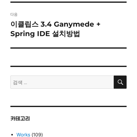
글:
다음
이클립스 3.4 Ganymede +
다
음
Spring IDE 설치방법
글:
검
검
색
색:
카테고리
Works
(109)