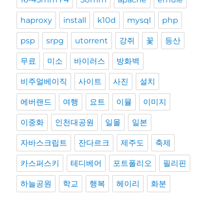
haproxy
install
k10d
mysql
php
psp
srpg
utorrent
강쥐
꽃
등산
무료
미소
바이러스
방화벽
비주얼베이직
사이트
사진
설치
에버랜드
여행
요트
이뮬
이미지
이중화
인천대공원
일몰
일본
자바스크립트
잔다르크
제주도
축제
카스퍼스키
테디베어
포트폴리오
필리핀
하늘공원
학교
행복
헤이리
화분