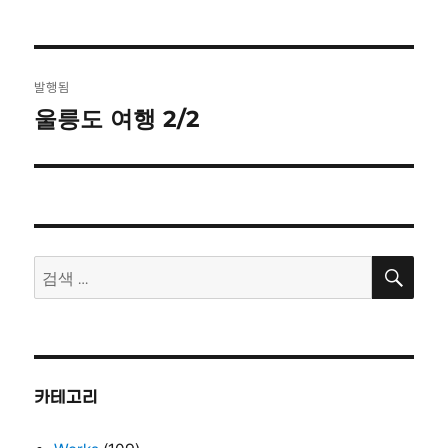
글
발행됨
탐
울릉도 여행 2/2
색
검
검
색
색:
카테고리