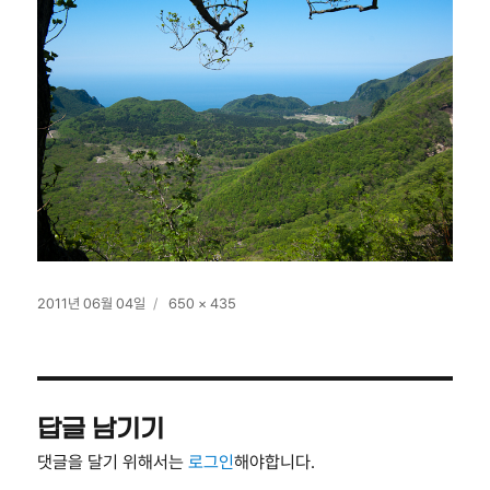
작
전
2011년 06월 04일
650 × 435
성
체
일
크
자
기
답글 남기기
댓글을 달기 위해서는
로그인
해야합니다.