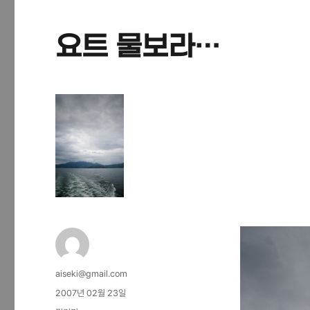
요트 물보라…
글
aiseki@gmail.com
쓴
작
2007년 02월 23일
이
성