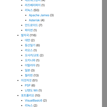
네트워크장비
(4)
라즈베리파이
(1)
리눅스
(50)
Apache James
(3)
Asterisk
(4)
안드로이드
(7)
파이썬
(1)
발자국
(116)
대만
(2)
등산일기
(6)
라오스
(1)
오사카/교토
(2)
오키나와
(1)
이탈리아
(1)
일본
(3)
필리핀
(13)
이것저것
(51)
PSP
(6)
닌텐도 Wii
(1)
포트폴리오
(10)
VisualBasic6
(2)
리눅스
(2)