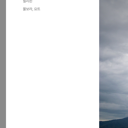
카
필리핀
일
테
태
물보라
,
요트
자
고
그
리