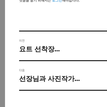
댓글을 달기 위해서는
로그인
해야합니다.
글
이전
탐
요트 선착장…
이
전
색
글:
다음
선장님과 사진작가…
다
음
글: