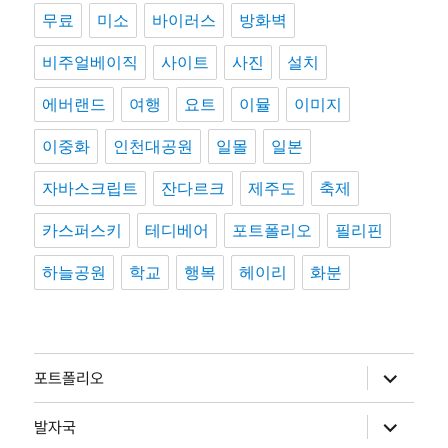
무료
미소
바이러스
방화벽
비주얼베이직
사이트
사진
설치
에버랜드
여행
요트
이뮬
이미지
이중화
인천대공원
일몰
일본
자바스크립트
잔다르크
제주도
축제
카스퍼스키
테디베어
포트폴리오
필리핀
하늘공원
학교
행복
헤이리
화분
하
포트폴리오
위
메
뉴
하
발자국
확
위