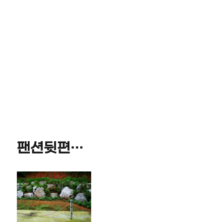
팬션뒷편…