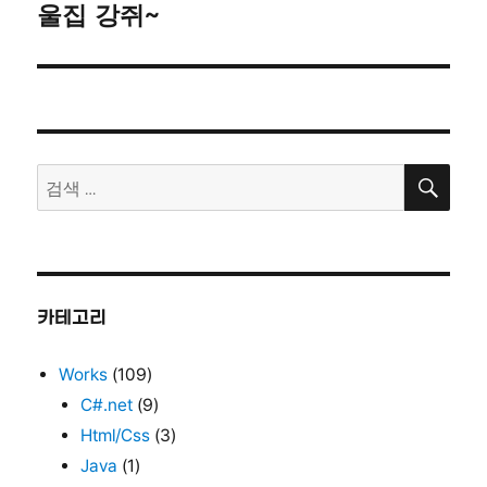
울집 강쥐~
다
음
글:
검
검
색
색:
카테고리
Works
(109)
C#.net
(9)
Html/Css
(3)
Java
(1)