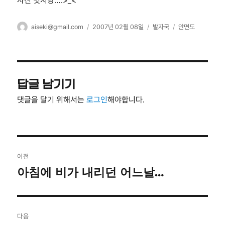
사진 멋지당….>_<
글
작
카
태
aiseki@gmail.com
2007년 02월 08일
발자국
안면도
쓴
성
테
그
이
일
고
자
리
답글 남기기
댓글을 달기 위해서는
로그인
해야합니다.
글
이전
탐
아침에 비가 내리던 어느날…
이
전
색
글:
다음