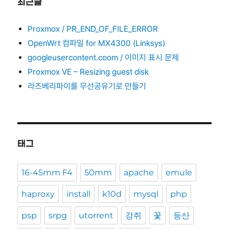
최근글
Proxmox / PR_END_OF_FILE_ERROR
OpenWrt 컴파일 for MX4300 (Linksys)
googleusercontent.coom / 이미지 표시 문제
Proxmox VE – Resizing guest disk
라즈베리파이를 무선공유기로 만들기
태그
16-45mm F4
50mm
apache
emule
haproxy
install
k10d
mysql
php
psp
srpg
utorrent
강쥐
꽃
등산