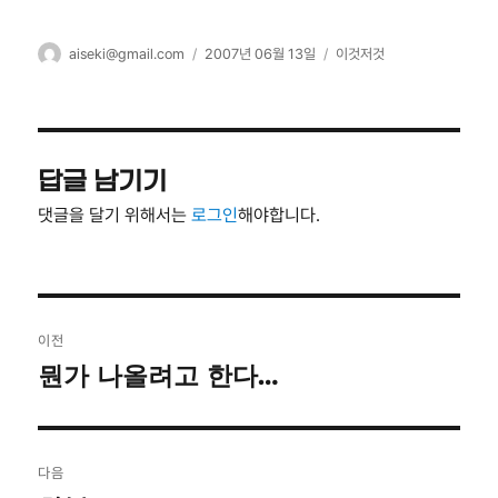
글
작
카
aiseki@gmail.com
2007년 06월 13일
이것저것
쓴
성
테
이
일
고
자
리
답글 남기기
댓글을 달기 위해서는
로그인
해야합니다.
글
이전
탐
뭔가 나올려고 한다…
이
전
색
글:
다음