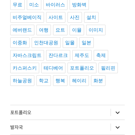
무료
미소
바이러스
방화벽
비주얼베이직
사이트
사진
설치
에버랜드
여행
요트
이뮬
이미지
이중화
인천대공원
일몰
일본
자바스크립트
잔다르크
제주도
축제
카스퍼스키
테디베어
포트폴리오
필리핀
하늘공원
학교
행복
헤이리
화분
하
포트폴리오
위
메
뉴
하
발자국
확
위
장