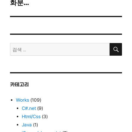
화분…
다
음
글:
검
검
색
색:
카테고리
Works
(109)
C#.net
(9)
Html/Css
(3)
Java
(1)