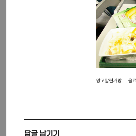
그
리
망고말린거랑…. 음료수
답글 남기기