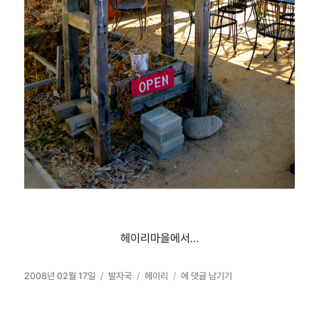
헤이리마을에서…
작
카
태
헤
2008년 02월 17일
발자국
헤이리
에 댓글 남기기
성
테
그
이
일
고
리