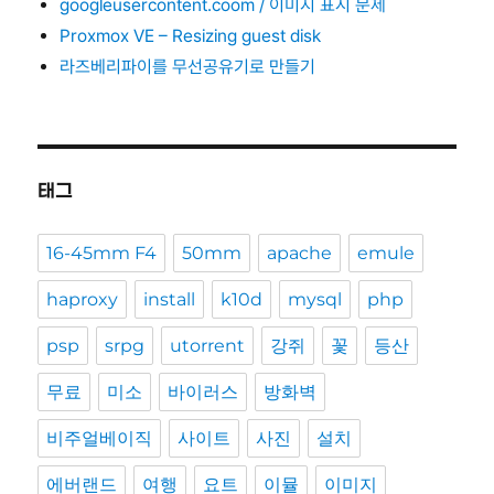
googleusercontent.coom / 이미지 표시 문제
Proxmox VE – Resizing guest disk
라즈베리파이를 무선공유기로 만들기
태그
16-45mm F4
50mm
apache
emule
haproxy
install
k10d
mysql
php
psp
srpg
utorrent
강쥐
꽃
등산
무료
미소
바이러스
방화벽
비주얼베이직
사이트
사진
설치
에버랜드
여행
요트
이뮬
이미지