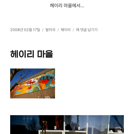
헤이리 마을에서…
작
카
태
헤
2008년 02월 17일
발자국
헤이리
에 댓글 남기기
성
테
그
이
일
고
리
자
리
마
헤이리 마을
을