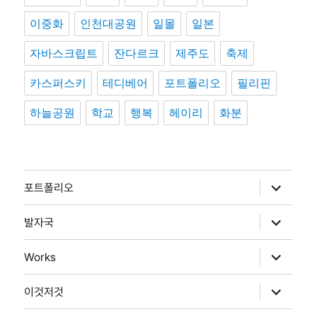
이중화
인천대공원
일몰
일본
자바스크립트
잔다르크
제주도
축제
카스퍼스키
테디베어
포트폴리오
필리핀
하늘공원
학교
행복
헤이리
화분
하
포트폴리오
위
메
뉴
하
발자국
확
위
장
메
뉴
하
Works
확
위
장
메
뉴
하
이것저것
확
위
장
메