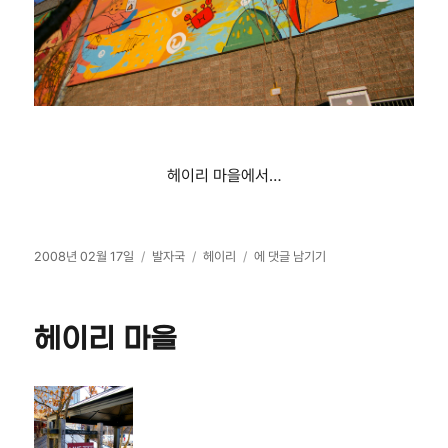
헤이리 마을에서…
작
카
태
헤
2008년 02월 17일
발자국
헤이리
에 댓글 남기기
성
테
그
이
일
고
리
자
리
마
헤이리 마을
을