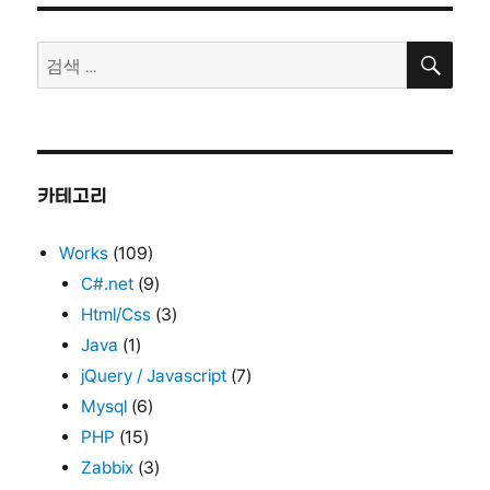
자
리
마
을
검
검
색
색:
카테고리
Works
(109)
C#.net
(9)
Html/Css
(3)
Java
(1)
jQuery / Javascript
(7)
Mysql
(6)
PHP
(15)
Zabbix
(3)