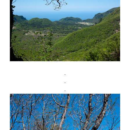
.
.
.