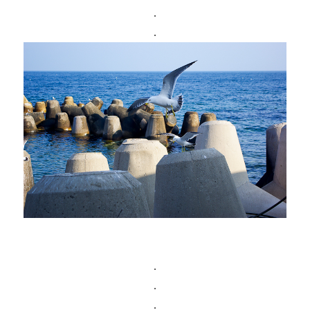
.
.
.
.
.