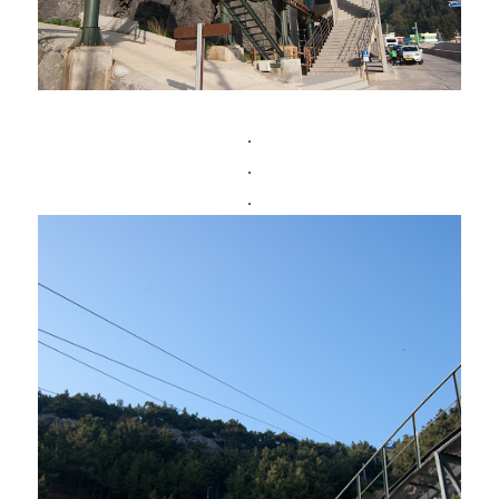
.
.
.