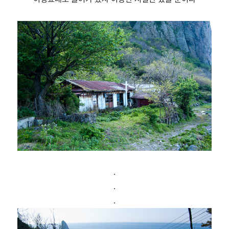
.
.
.