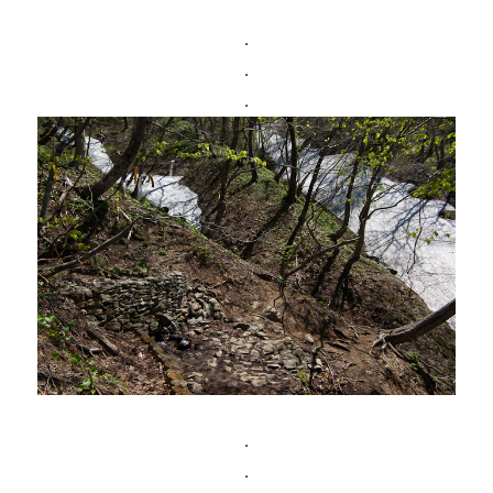
.
.
.
.
.