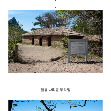
.
울릉 나리동 투막집