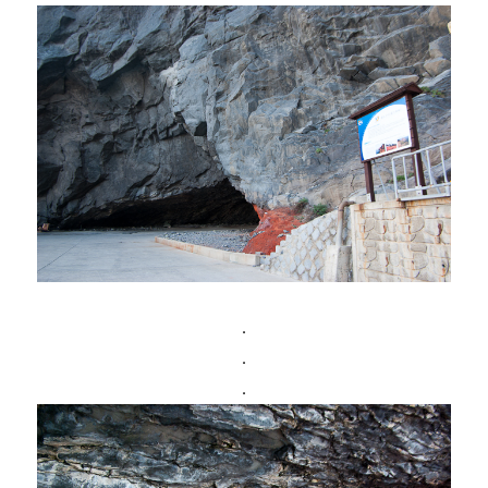
.
.
.