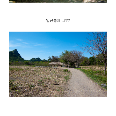
입산통제…???
.
.