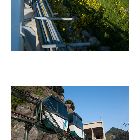
.
.
.