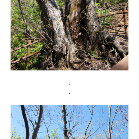
.
.
.