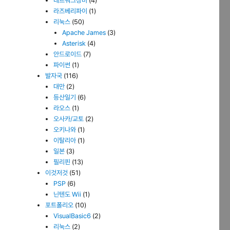
네트워크장비
(4)
라즈베리파이
(1)
리눅스
(50)
Apache James
(3)
Asterisk
(4)
안드로이드
(7)
파이썬
(1)
발자국
(116)
대만
(2)
등산일기
(6)
라오스
(1)
오사카/교토
(2)
오키나와
(1)
이탈리아
(1)
일본
(3)
필리핀
(13)
이것저것
(51)
PSP
(6)
닌텐도 Wii
(1)
포트폴리오
(10)
VisualBasic6
(2)
리눅스
(2)